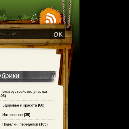
убрики
Благоустройство участка
103)
Здоровье и красота
(60)
Интересное
(39)
Поделки, переделки
(105)