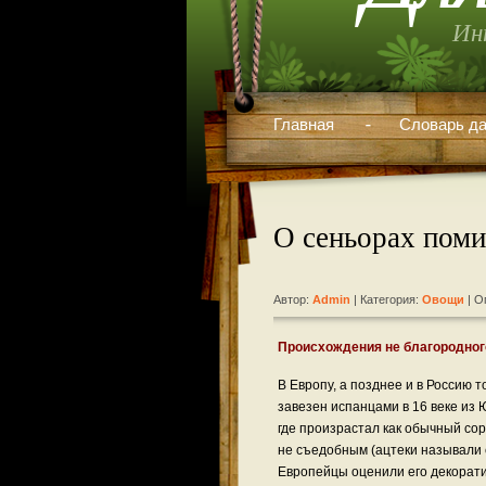
Ин
Главная
Словарь да
О сеньорах пом
Автор:
Admin
| Категория:
Овощи
| О
Происхождения не благородно
В Европу, а позднее и в Россию 
завезен испанцами в 16 веке из
где произрастал как обычный сор
не съедобным (ацтеки называли 
Европейцы оценили его декорат