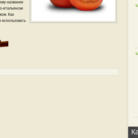
 ему название
по-итальянски
ком. Как
 использовать
К