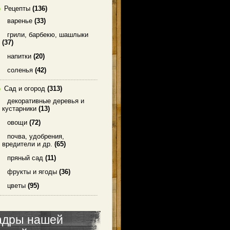
Рецепты
(136)
варенье
(33)
грили, барбекю, шашлыки
(37)
напитки
(20)
соленья
(42)
Сад и огород
(313)
декоративные деревья и
кустарники
(13)
овощи
(72)
почва, удобрения,
вредители и др.
(65)
пряный сад
(11)
фрукты и ягоды
(36)
цветы
(95)
адры нашей