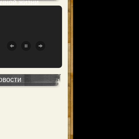
ачной жизни
овости