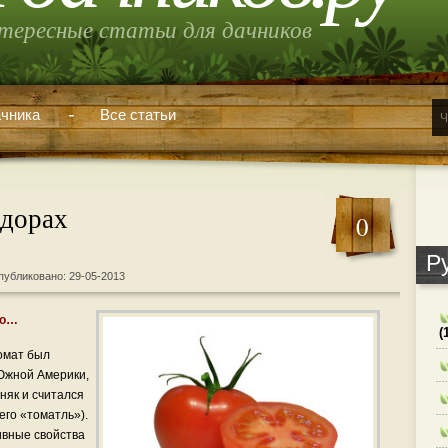
тересные статьи для дачников
чника
Все статьи
идорах
0
Р
публиковано: 29-05-2013
го…
(
томат был
 Южной Америки,
няк и считался
его «томатль»).
ивные свойства