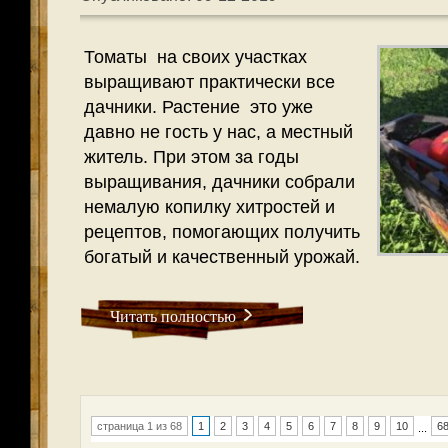
Томаты на своих участках
выращивают практически все
дачники. Растение это уже
давно не гость у нас, а местный
житель. При этом за годы
выращивания, дачники собрали
немалую копилку хитростей и
рецептов, помогающих получить
богатый и качественный урожай.
Читать полностью
страница 1 из 68
1
2
3
4
5
6
7
8
9
10
6
...