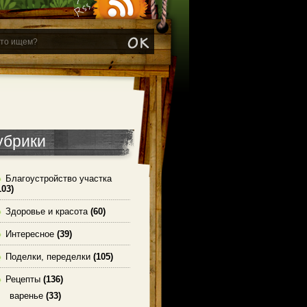
убрики
Благоустройство участка
103)
Здоровье и красота
(60)
Интересное
(39)
Поделки, переделки
(105)
Рецепты
(136)
варенье
(33)