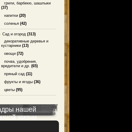
грили, барбекю, шашлыки
(37)
напитки
(20)
соленья
(42)
Сад и огород
(313)
декоративные деревья и
кустарники
(13)
овощи
(72)
почва, удобрения,
вредители и др.
(65)
пряный сад
(11)
фрукты и ягоды
(36)
цветы
(95)
адры нашей
ачной жизни