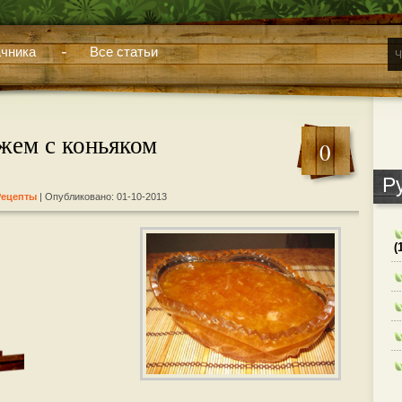
чника
Все статьи
жем с коньяком
0
Р
Рецепты
| Опубликовано: 01-10-2013
(