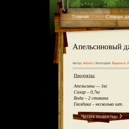
Главная
Словарь да
Апельсиновый д
Автор:
Admin
| Категория:
Варенье
,
Продукты:
Апельсины — 1кг
Сахар – 0,7кг
Вода – 2 стакана
Гвоздика – несколько шт.
Читать полностью