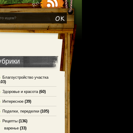
убрики
Благоустройство участка
103)
Здоровье и красота
(60)
Интересное
(39)
Поделки, переделки
(105)
Рецепты
(136)
варенье
(33)