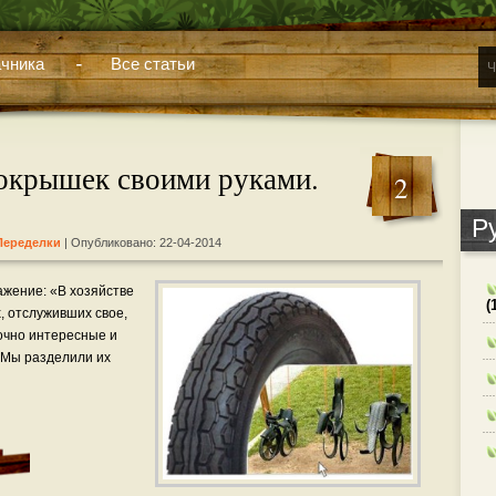
чника
Все статьи
покрышек своими руками.
2
Р
Переделки
| Опубликовано: 22-04-2014
ажение: «В хозяйстве
(
х, отслуживших свое,
очно интересные и
 Мы разделили их