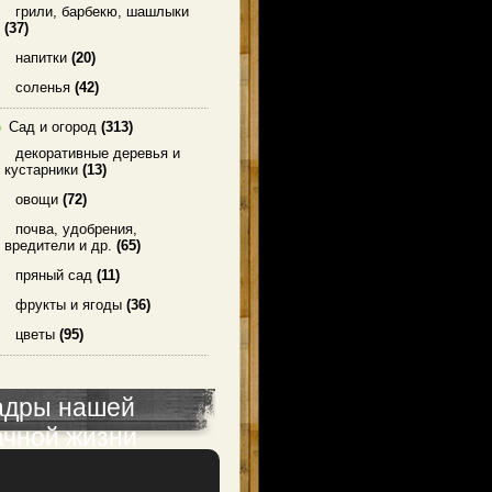
грили, барбекю, шашлыки
(37)
напитки
(20)
соленья
(42)
Сад и огород
(313)
декоративные деревья и
кустарники
(13)
овощи
(72)
почва, удобрения,
вредители и др.
(65)
пряный сад
(11)
фрукты и ягоды
(36)
цветы
(95)
адры нашей
ачной жизни