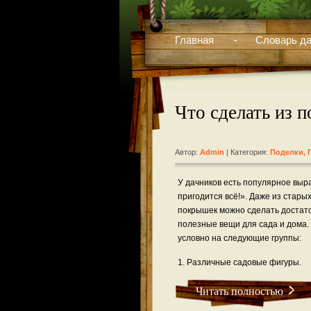
Главная
Словарь да
Что сделать из 
Автор:
Admin
| Категория:
Поделки, 
У дачников есть популярное выр
пригодится всё!». Даже из стары
покрышек можно сделать достат
полезные вещи для сада и дома.
условно на следующие группы:
1. Различные садовые фигуры.
Читать полностью