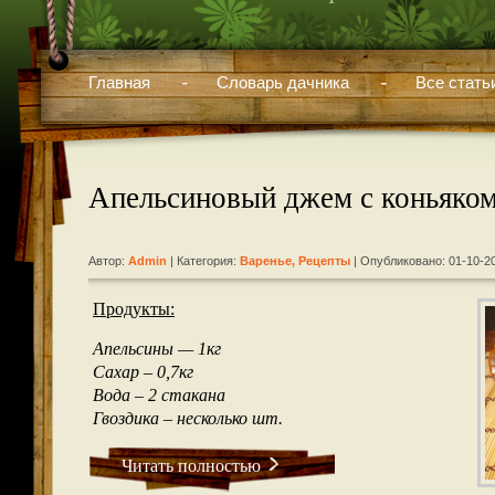
Главная
Словарь дачника
Все стать
Апельсиновый джем с коньяко
Автор:
Admin
| Категория:
Варенье
,
Рецепты
| Опубликовано: 01-10-2
Продукты:
Апельсины — 1кг
Сахар – 0,7кг
Вода – 2 стакана
Гвоздика – несколько шт.
Читать полностью