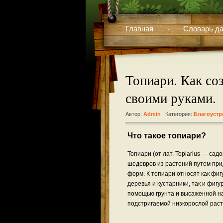
Главная
Словарь да
Топиари. Как со
своими руками.
Автор:
Admin
| Категория:
Благоустр
Что такое топиари?
Топиари (от лат. Topiarius — сад
шедевров из растений путем пр
форм. К топиари относят как фи
деревья и кустарники, так и фигу
помощью грунта и высаженной на
подстригаемой низкорослой раст