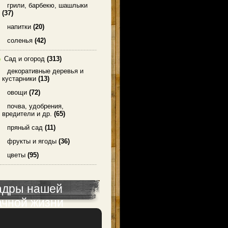
грили, барбекю, шашлыки
(37)
напитки
(20)
соленья
(42)
Сад и огород
(313)
декоративные деревья и
кустарники
(13)
овощи
(72)
почва, удобрения,
вредители и др.
(65)
пряный сад
(11)
фрукты и ягоды
(36)
цветы
(95)
адры нашей
ачной жизни