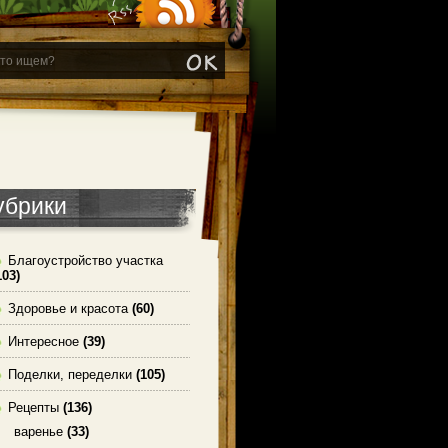
убрики
Благоустройство участка
103)
Здоровье и красота
(60)
Интересное
(39)
Поделки, переделки
(105)
Рецепты
(136)
варенье
(33)