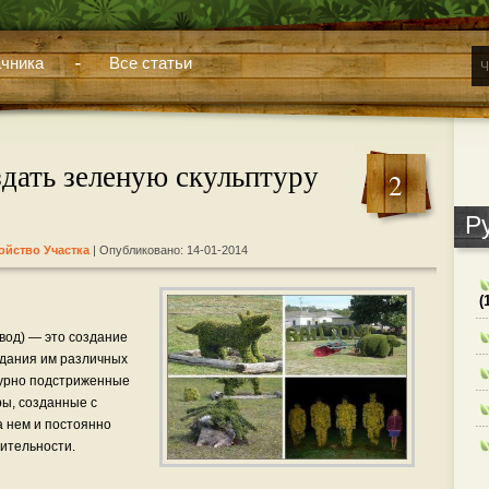
чника
Все статьи
здать зеленую скульптуру
2
Р
ойство Участка
| Опубликовано: 14-01-2014
(
овод) — это создание
идания им различных
гурно подстриженные
ры, созданные с
 нем и постоянно
ительности.