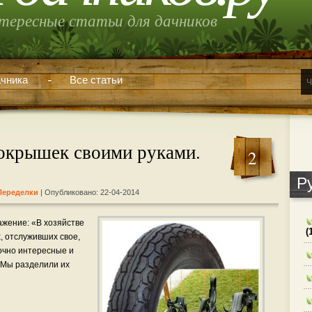
тересные статьи для дачников
чника
Все статьи
покрышек своими руками.
2
Р
Переделки
| Опубликовано: 22-04-2014
ажение: «В хозяйстве
(
х, отслуживших свое,
очно интересные и
 Мы разделили их