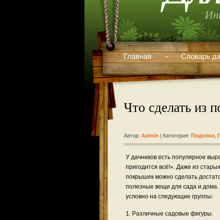
Ин
Главная
Словарь да
Что сделать из 
Автор:
Admin
| Категория:
Поделки, 
У дачников есть популярное выр
пригодится всё!». Даже из стары
покрышек можно сделать достат
полезные вещи для сада и дома.
условно на следующие группы:
1. Различные садовые фигуры.