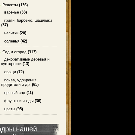
Рецепты
(136)
варенье
(33)
грили, барбекю, шашлыки
(37)
напитки
(20)
соленья
(42)
Сад и огород
(313)
декоративные деревья и
кустарники
(13)
овощи
(72)
почва, удобрения,
вредители и др.
(65)
пряный сад
(11)
фрукты и ягоды
(36)
цветы
(95)
адры нашей