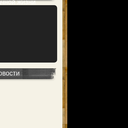
ачной жизни
овости