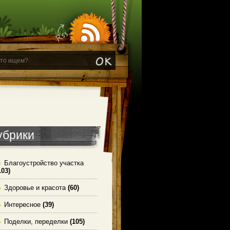
убрики
Благоустройство участка
103)
Здоровье и красота
(60)
Интересное
(39)
Поделки, переделки
(105)