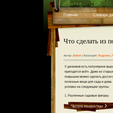
Главная
Словарь да
Что сделать из 
Автор:
Admin
| Категория:
Поделки, 
У дачников есть популярное выр
пригодится всё!». Даже из стары
покрышек можно сделать достат
полезные вещи для сада и дома.
условно на следующие группы:
1. Различные садовые фигуры.
Читать полностью