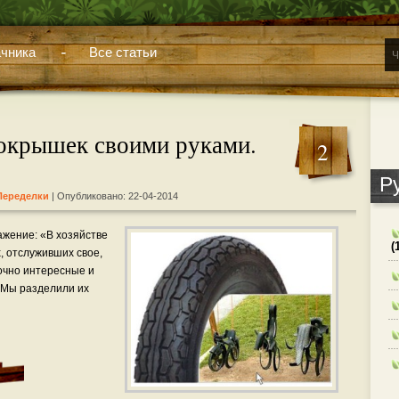
чника
Все статьи
покрышек своими руками.
2
Р
Переделки
| Опубликовано: 22-04-2014
ажение: «В хозяйстве
(
х, отслуживших свое,
очно интересные и
 Мы разделили их