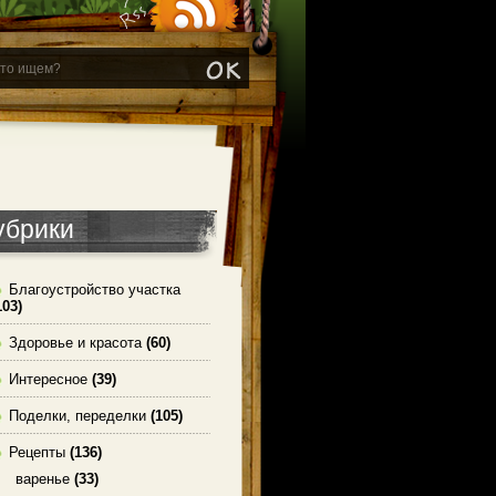
убрики
Благоустройство участка
103)
Здоровье и красота
(60)
Интересное
(39)
Поделки, переделки
(105)
Рецепты
(136)
варенье
(33)