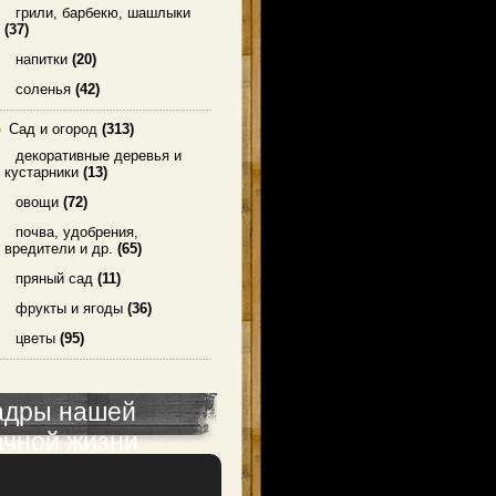
грили, барбекю, шашлыки
(37)
напитки
(20)
соленья
(42)
Сад и огород
(313)
декоративные деревья и
кустарники
(13)
овощи
(72)
почва, удобрения,
вредители и др.
(65)
пряный сад
(11)
фрукты и ягоды
(36)
цветы
(95)
адры нашей
ачной жизни