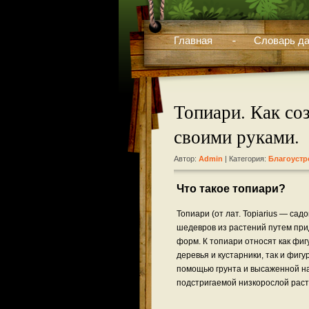
Главная
Словарь да
Топиари. Как со
своими руками.
Автор:
Admin
| Категория:
Благоустр
Что такое топиари?
Топиари (от лат. Topiarius — сад
шедевров из растений путем пр
форм. К топиари относят как фи
деревья и кустарники, так и фигу
помощью грунта и высаженной на
подстригаемой низкорослой раст