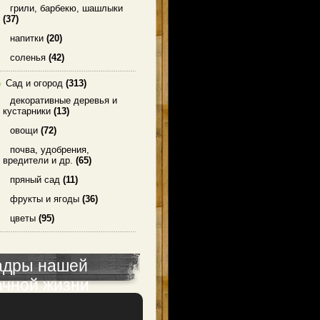
грили, барбекю, шашлыки
(37)
напитки
(20)
соленья
(42)
Сад и огород
(313)
декоративные деревья и
кустарники
(13)
овощи
(72)
почва, удобрения,
вредители и др.
(65)
пряный сад
(11)
фрукты и ягоды
(36)
цветы
(95)
адры нашей
ачной жизни