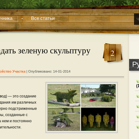
чника
Все статьи
здать зеленую скульптуру
2
Р
ойство Участка
| Опубликовано: 14-01-2014
(
овод) — это создание
идания им различных
гурно подстриженные
ры, созданные с
 нем и постоянно
ительности.