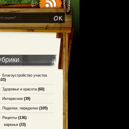
убрики
Благоустройство участка
103)
Здоровье и красота
(60)
Интересное
(39)
Поделки, переделки
(105)
Рецепты
(136)
варенье
(33)