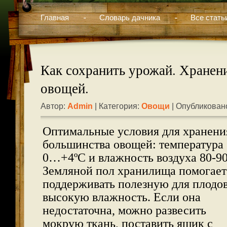
Главная
Словарь дачника
Все стать
Как сохранить урожай. Хранен
овощей.
Автор:
Admin
| Категория:
Овощи
| Опубликовано
Оптимальные условия для хранени
большинства овощей: температура
0…+4ºС и влажность воздуха 80-9
Земляной пол хранилища помогает
поддерживать полезную для плодо
высокую влажность. Если она
недостаточна, можно развесить
мокрую ткань, поставить ящик с