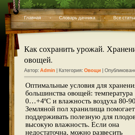
Главная
Словарь дачника
Все стать
Как сохранить урожай. Хранен
овощей.
Автор:
Admin
| Категория:
Овощи
| Опубликовано
Оптимальные условия для хранени
большинства овощей: температура
0…+4ºС и влажность воздуха 80-9
Земляной пол хранилища помогает
поддерживать полезную для плодо
высокую влажность. Если она
недостаточна, можно развесить