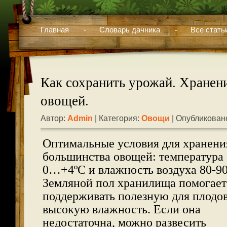
Главная
Словарь дачника
Все стать
Как сохранить урожай. Хранен
овощей.
Автор:
Admin
| Категория:
Овощи
| Опубликовано
Оптимальные условия для хранени
большинства овощей: температура
0…+4ºС и влажность воздуха 80-9
Земляной пол хранилища помогает
поддерживать полезную для плодо
высокую влажность. Если она
недостаточна, можно развесить