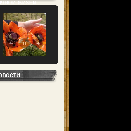
ачной жизни
овости