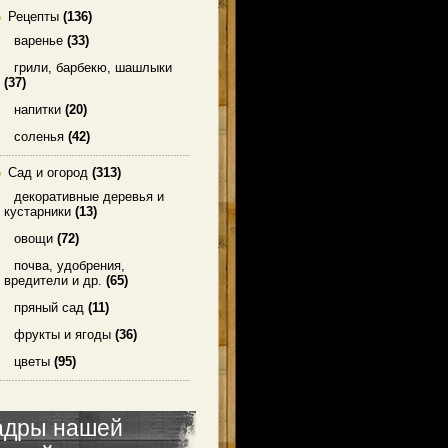
Рецепты
(136)
варенье
(33)
грили, барбекю, шашлыки
(37)
напитки
(20)
соленья
(42)
Сад и огород
(313)
декоративные деревья и
кустарники
(13)
овощи
(72)
почва, удобрения,
вредители и др.
(65)
пряный сад
(11)
фрукты и ягоды
(36)
цветы
(95)
адры нашей