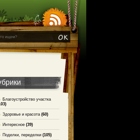
убрики
Благоустройство участка
103)
Здоровье и красота
(60)
Интересное
(39)
Поделки, переделки
(105)