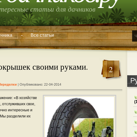
тересные статьи для дачников
чника
Все статьи
покрышек своими руками.
2
Р
Переделки
| Опубликовано: 22-04-2014
ажение: «В хозяйстве
(
х, отслуживших свое,
очно интересные и
 Мы разделили их