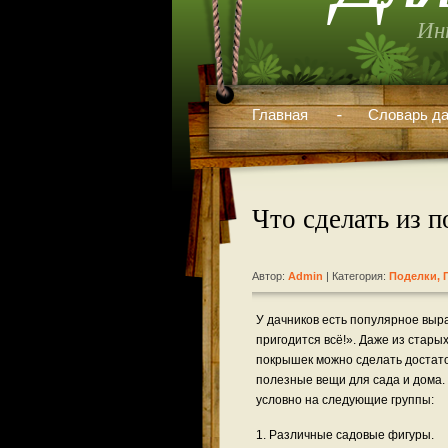
Ин
Главная
Словарь да
Что сделать из 
Автор:
Admin
| Категория:
Поделки, 
У дачников есть популярное выр
пригодится всё!». Даже из стары
покрышек можно сделать достат
полезные вещи для сада и дома.
условно на следующие группы:
1. Различные садовые фигуры.