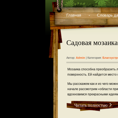
Главная
Словарь да
Садовая мозаика
Автор:
Admin
| Категория:
Благоустр
Мозаика способна преобразить 
поверхность. Ей найдется место ка
Мы расскажем как и из чего можн
начале рассмотрим «области при
вдохновимся прекрасными идеям
Читать полностью