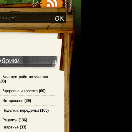
убрики
Благоустройство участка
103)
Здоровье и красота
(60)
Интересное
(39)
Поделки, переделки
(105)
Рецепты
(136)
варенье
(33)