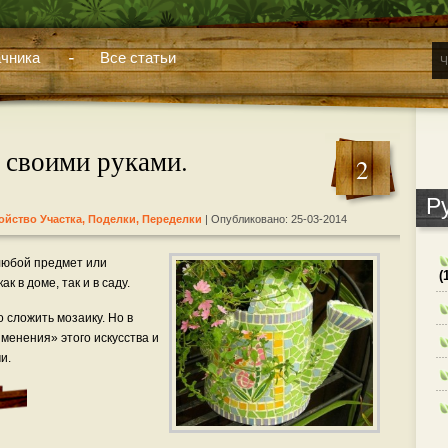
чника
Все статьи
 своими руками.
2
Р
ойство Участка
,
Поделки, Переделки
| Опубликовано: 25-03-2014
любой предмет или
(
к в доме, так и в саду.
о сложить мозаику. Но в
менения» этого искусства и
и.