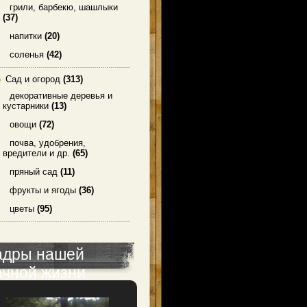
грили, барбекю, шашлыки
(37)
напитки
(20)
соленья
(42)
Сад и огород
(313)
декоративные деревья и
кустарники
(13)
овощи
(72)
почва, удобрения,
вредители и др.
(65)
пряный сад
(11)
фрукты и ягоды
(36)
цветы
(95)
адры нашей
ачной жизни