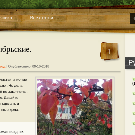
чника
Все статьи
ябрьские.
1
Р
род
| Опубликовано: 09-10-2018
листья, а ночью
(
озки. Но дела
щё не закончены,
ю. Давайте
т сделать и
анные дела.
рожая поздних