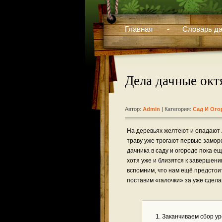
Главная
Словарь да
Дела дачные окт
Автор:
Admin
| Категория:
Сад И Ого
На деревьях желтеют и опадают 
траву уже трогают первые замор
дачника в саду и огороде пока е
хотя уже и близятся к завершени
вспомним, что нам ещё предстои
поставим «галочки» за уже сдел
Заканчиваем сбор у