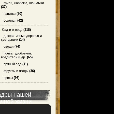
грили, барбекю, шашлыки
(37)
напитки
(20)
соленья
(42)
Сад и огород
(318)
декоративные деревья и
кустарники
(14)
овощи
(74)
почва, удобрения,
вредители и др.
(65)
пряный сад
(11)
фрукты и ягоды
(36)
цветы
(96)
адры нашей
ачной жизни