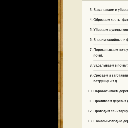
Выкапываем и убирае
Обрезаем хосты, фло
Убираем с улицы ко
Вносим калийные и 
Перекапываем почву 
почв).
Заделываем в почву
Срезаем и заготавли
петрушку и т.д.
Обрабатываем деревь
Проливаем деревья (
Проводим санитарную
Сажаем молодые дер