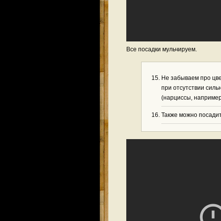
Все посадки мульчируем.
Не забываем про цве
при отсутствии силь
(нарциссы, например
Также можно посади