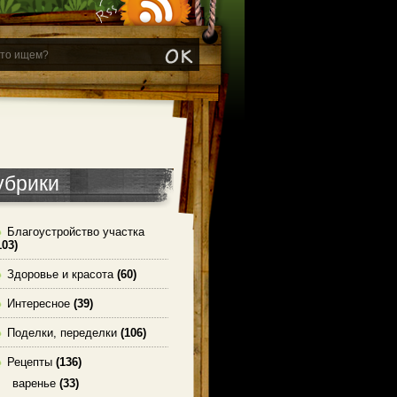
убрики
Благоустройство участка
103)
Здоровье и красота
(60)
Интересное
(39)
Поделки, переделки
(106)
Рецепты
(136)
варенье
(33)