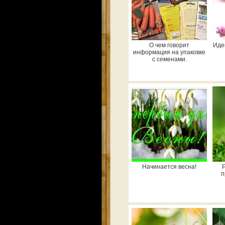
О чем говорит
Иде
информация на упаковке
с семенами.
Начинается весна!
п