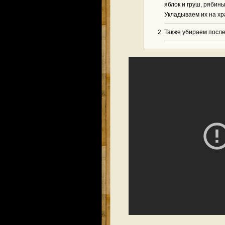
яблок и груш, рябины
Укладываем их на хр
Также убираем после