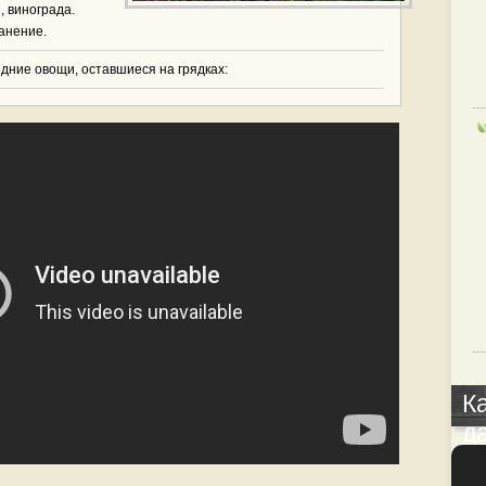
, винограда.
анение.
дние овощи, оставшиеся на грядках:
К
д