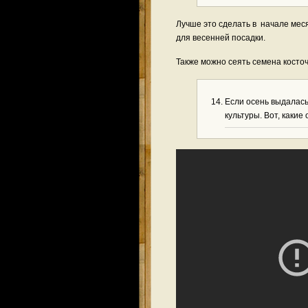
Лучше это сделать в начале меся
для весенней посадки.
Также можно сеять семена косточ
Если осень выдалас
культуры. Вот, какие