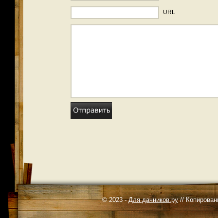
URL
© 2023 -
Для дачников.ру
// Копирован