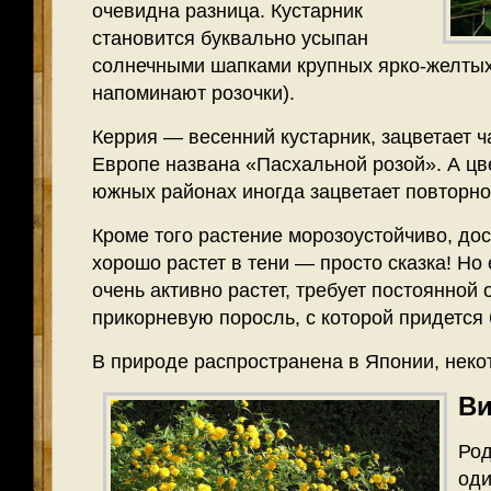
очевидна разница. Кустарник
становится буквально усыпан
солнечными шапками крупных ярко-желтых
напоминают розочки).
Керрия — весенний кустарник, зацветает ча
Европе названа «Пасхальной розой». А цве
южных районах иногда зацветает повторно
Кроме того растение морозоустойчиво, до
хорошо растет в тени — просто сказка! Но
очень активно растет, требует постоянной 
прикорневую поросль, с которой придется 
В природе распространена в Японии, неко
Ви
Род
оди