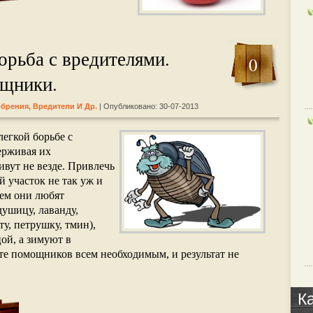
орьба с вредителями.
0
щники.
обрения, Вредители И Др.
| Опубликовано: 30-07-2013
егкой борьбе с
ерживая их
ивут не везде. Привлечь
 участок не так уж и
ем они любят
душицу, лаванду,
ту, петрушку, тмин),
ой, а зимуют в
те помощников всем необходимым, и результат не
К