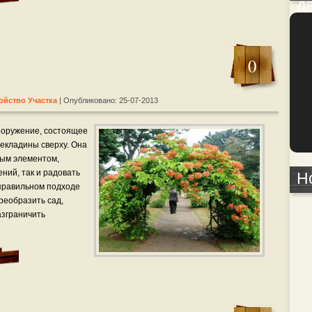
д
0
ойство Участка
| Опубликовано: 25-07-2013
ооружение, состоящее
рекладины сверху. Она
ным элементом,
ний, так и радовать
Н
 правильном подходе
реобразить сад,
азграничить