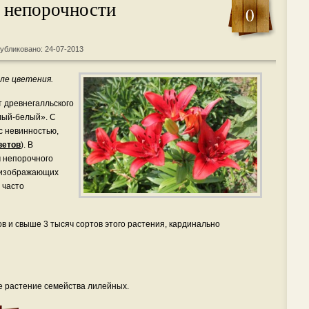
 непорочности
0
убликовано: 24-07-2013
сле цветения.
т древнегалльского
елый-белый». С
с невинностью,
ветов
). В
м непорочного
, изображающих
 часто
в и свыше 3 тысяч сортов этого растения, кардинально
е растение семейства лилейных.