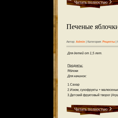
Читать полностью
Печеные яблочк
Автор:
Admin
| Категория:
Рецепты
| 
Для детей от 1,5 лет.
Продукты:
Яблоки
Для начинок:
1.Сахар
2.Изюм, сухофрукты + малюсеньк
3.Детский фруктовый творог (Агу
Читать полностью