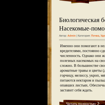
Биологическая б
Насекомые-помо
Автор:
Admin
| Категория:
Почва, Уд
Именно они помогают в нел
вредителями, постоянно сд
численность. Однако они ж
полезных насекомых на свой
сложно. В большинстве сво
ароматные травы и цветы (
горчицу, мелиссу, укроп, мя
питаются нектаром и пыльц
опавших листьях. Обеспечь
заставит себя ждать.
Читать полностью