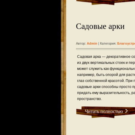
Садовые арки
Автор:
Admin
| Категория:
Благоустр
Садовая арка — декоративное с
из двух вертикальных стоек и пе
может служить как функциональ
например, быть опорой для расте
глаз собственной красотой. При
садовые арки способны просто п
придать ему выразительность, р
пространство.
Читать полностью