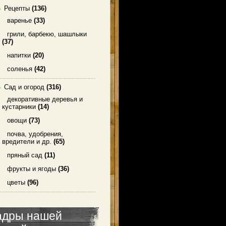
Рецепты
(136)
варенье
(33)
грили, барбекю, шашлыки
(37)
напитки
(20)
соленья
(42)
Сад и огород
(316)
декоративные деревья и
кустарники
(14)
овощи
(73)
почва, удобрения,
вредители и др.
(65)
пряный сад
(11)
фрукты и ягоды
(36)
цветы
(96)
адры нашей