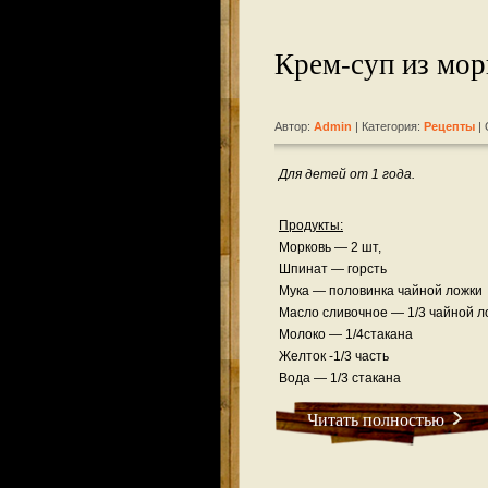
Крем-суп из мор
Автор:
Admin
| Категория:
Рецепты
| 
Для детей от 1 года.
Продукты:
Морковь — 2 шт,
Шпинат — горсть
Мука — половинка чайной ложки
Масло сливочное — 1/3 чайной л
Молоко — 1/4стакана
Желток -1/3 часть
Вода — 1/3 стакана
Читать полностью