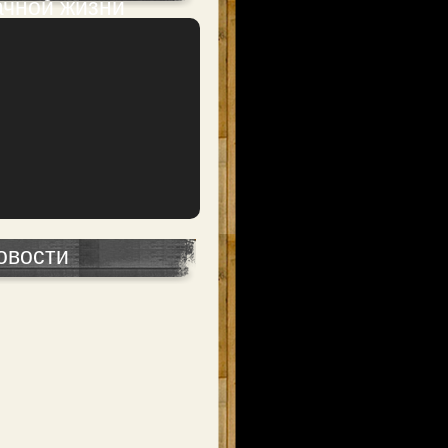
ачной жизни
овости