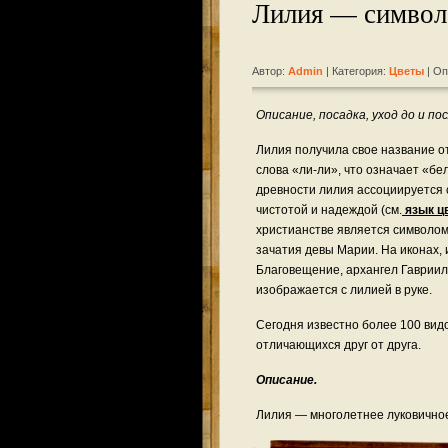
Лилия — символ
Автор:
Admin
| Категория:
Цветы
| Оп
Описание, посадка, уход до и по
Лилия получила свое название о
слова «ли-ли», что означает «б
древности лилия ассоциируется 
чистотой и надеждой (см.
язык ц
христианстве является символо
зачатия девы Марии. На иконах
Благовещение, архангел Гавриил
изображается с лилией в руке.
Сегодня известно более 100 видо
отличающихся друг от друга.
Описание.
Лилия — многолетнее луковично