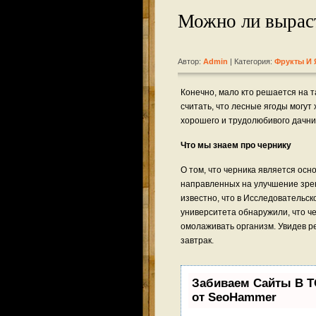
Можно ли выраст
Автор:
Admin
| Категория:
Фрукты И
Конечно, мало кто решается на т
считать, что лесные ягоды могут 
хорошего и трудолюбивого дачни
Что мы знаем про чернику
О том, что черника является ос
направленных на улучшение зрен
известно, что в Исследовательс
университета обнаружили, что ч
омолаживать организм. Увидев ре
завтрак.
Забиваем Сайты В 
от SeoHammer