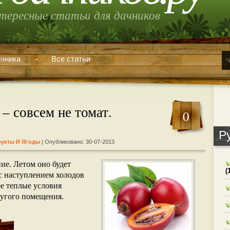
тересные статьи для дачников
чника
Все статьи
– совсем не томат.
0
Р
укты И Ягоды
| Опубликовано: 30-07-2013
ие. Летом оно будет
(
о с наступлением холодов
ее теплые условия
ругого помещения.