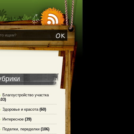
убрики
Благоустройство участка
103)
Здоровье и красота
(60)
Интересное
(39)
Поделки, переделки
(106)