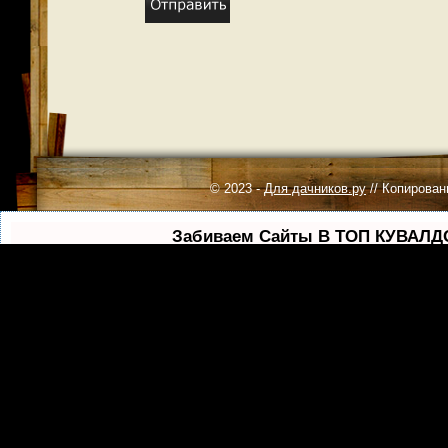
© 2023 -
Для дачников.ру
// Копирован
Забиваем Сайты В ТОП КУВАЛДО
Каждая ссылка анализируется по трем пакетам оценки:
SE
простым занятием. Ссылки, вечные ссылки, статьи, упомин
продв
Что уме
— Продвижение в один клик, интеллектуальный подбор запр
— Регулярная проверка качества ссылок по более чем 1
— Все известные форматы ссылок: арендные ссылки, вечные 
— SeoHammer покажет, где рост или падени