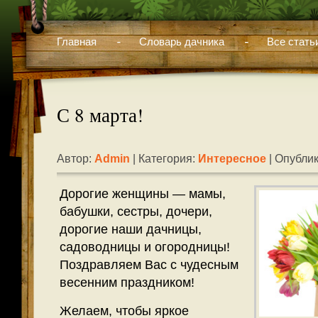
Главная
Словарь дачника
Все стать
С 8 марта!
Автор:
Admin
| Категория:
Интересное
| Опублик
Дорогие женщины — мамы,
бабушки, сестры, дочери,
дорогие наши дачницы,
садоводницы и огородницы!
Поздравляем Вас с чудесным
весенним праздником!
Желаем, чтобы яркое