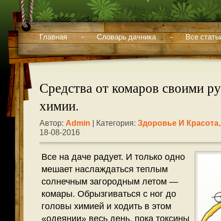
Главная
Словарь дачника
Все стать
Средства от комаров своими ру
химии.
Автор:
Admin
| Категория:
Здоровье И Красота
18-08-2016
Все на даче радует. И только одно
мешает наслаждаться теплым
солнечным загородным летом —
комары. Обрызгиваться с ног до
головы химией и ходить в этом
«одеянии» весь день, пока токсины