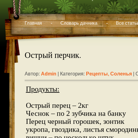
Главная
Словарь дачника
Все стать
Острый перчик.
Автор:
Admin
| Категория:
Рецепты
,
Соленья
| 
Продукты:
Острый перец – 2кг
Чеснок – по 2 зубчика на банку
Перец черный горошек, зонтик
укропа, гвоздика, листья смородин
вишни – по несколько штук