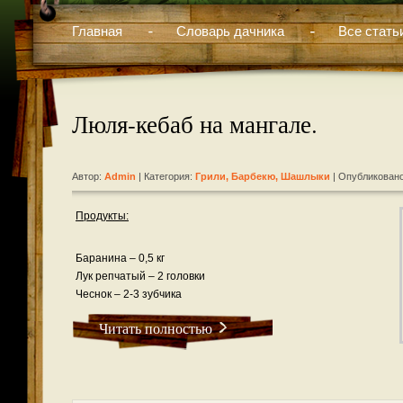
Главная
Словарь дачника
Все стать
Люля-кебаб на мангале.
Автор:
Admin
| Категория:
Грили, Барбекю, Шашлыки
| Опубликовано
Продукты:
Баранина – 0,5 кг
Лук репчатый – 2 головки
Чеснок – 2-3 зубчика
Читать полностью