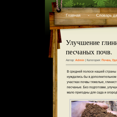
Главная
Словарь да
Улучшение глин
песчаных почв.
Автор:
Admin
| Категория:
Почва, Уд
В средней полосе нашей страны 
нуждались бы в дополнительном 
участках почвы тяжелые, глинис
песчаные. Без подготовки, улучш
мало пригодны для сада и огород