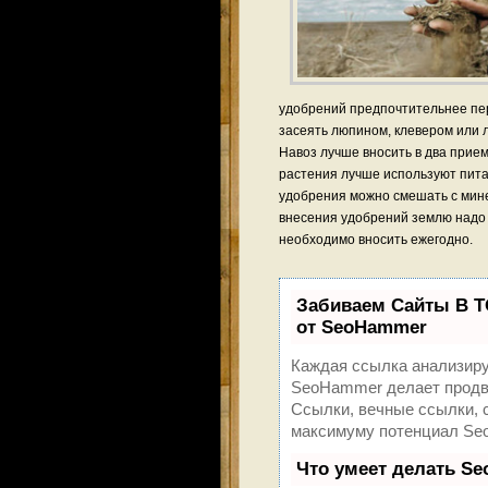
удобрений предпочтительнее пер
засеять люпином, клевером или л
Навоз лучше вносить в два приема
растения лучше используют пита
удобрения можно смешать с мине
внесения удобрений землю надо 
необходимо вносить ежегодно.
Забиваем Сайты В 
от SeoHammer
Каждая ссылка анализиру
SeoHammer делает продви
Ссылки, вечные ссылки, с
максимуму потенциал Se
Что умеет делать S