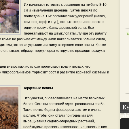
Их начинают готовить с рыхления на глубину 8-10
см и измельчения дернины. Затем вносят по
полведра на 1 м² органических удобрений (навоз,
компост, торф и т. д.), столько же речного песка и
одну литровую банку древесной золы. Все
перекапывают на штык лопаты. Лучше эту работу
е комки не разбивают: между ними накапливается больше снега,
дители, которые укрылись на зиму в верхнем слое почвы. Кроме
о оплывает, образуя корку, через которую не проходит воздух к
й вязкостью, но плохо пропускают воду и воздух, что
 микроорганизмов, тормозит рост и развитие корневой системы и
Торфяные почвы.
Это участки, образовавшиеся на месте верховых
болот. Остатки растений здесь разложены слабо.
К
Такие почвы бедны фосфором, азотом и очень
д
кислые. Чтобы они стали пригодными для
выращивания садово-огородных растений,
необходимо провести известкование, внести в них