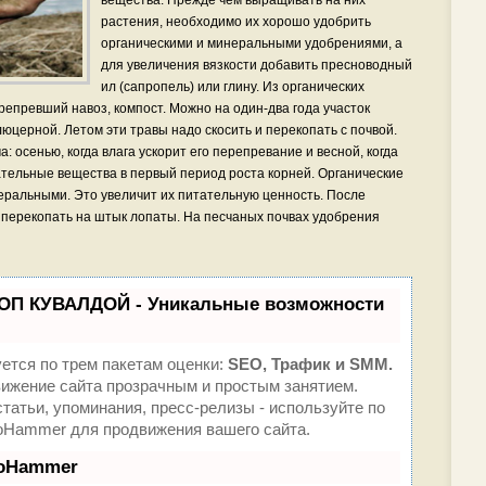
вещества. Прежде чем выращивать на них
растения, необходимо их хорошо удобрить
органическими и минеральными удобрениями, а
для увеличения вязкости добавить пресноводный
ил (сапропель) или глину. Из органических
епревший навоз, компост. Можно на один-два года участок
юцерной. Летом эти травы надо скосить и перекопать с почвой.
: осенью, когда влага ускорит его перепревание и весной, когда
тельные вещества в первый период роста корней. Органические
ральными. Это увеличит их питательную ценность. После
перекопать на штык лопаты. На песчаных почвах удобрения
ТОП КУВАЛДОЙ - Уникальные возможности
ется по трем пакетам оценки:
SEO, Трафик и SMM.
жение сайта прозрачным и простым занятием.
татьи, упоминания, пресс-релизы - используйте по
oHammer для продвижения вашего сайта.
eoHammer