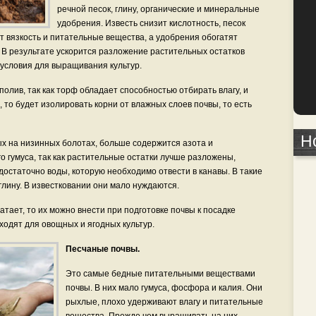
речной песок, глину, органические и минеральные
удобрения. Известь снизит кислотность, песок
ит вязкость и питательные вещества, а удобрения обогатят
В результате ускорится разложение растительных остатков
условия для выращивания культур.
олив, так как торф обладает способностью отбирать влагу, и
, то будет изолировать корни от влажных слоев почвы, то есть
Н
х на низинных болотах, больше содержится азота и
о гумуса, так как растительные остатки лучше разложены,
 достаточно воды, которую необходимо отвести в канавы. В такие
глину. В известковании они мало нуждаются.
тает, то их можно внести при подготовке почвы к посадке
ходят для овощных и ягодных культур.
Песчаные почвы.
Это самые бедные питательными веществами
почвы. В них мало гумуса, фосфора и калия. Они
рыхлые, плохо удерживают влагу и питательные