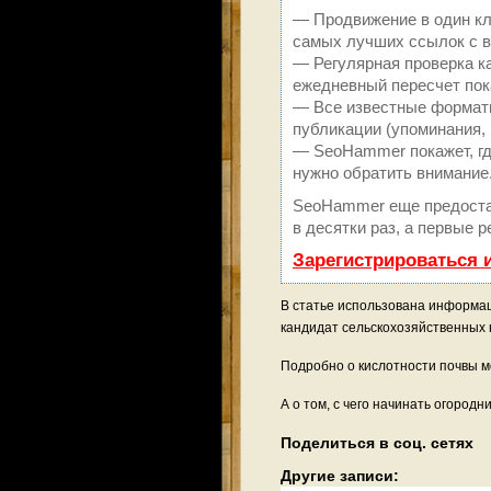
— Продвижение в один кл
самых лучших ссылок с в
— Регулярная проверка к
ежедневный пересчет пок
— Все известные форматы
публикации (упоминания, 
— SeoHammer покажет, где
нужно обратить внимание
SeoHammer еще предоста
в десятки раз, а первые 
Зарегистрироваться 
В статье использована информация
кандидат сельскохозяйственных н
Подробно о кислотности почвы 
А о том, с чего начинать огородн
Поделиться в соц. сетях
Другие записи: