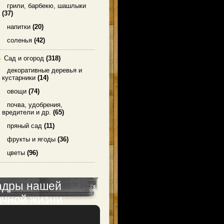
грили, барбекю, шашлыки
(37)
напитки
(20)
соленья
(42)
Сад и огород
(318)
декоративные деревья и
кустарники
(14)
овощи
(74)
почва, удобрения,
вредители и др.
(65)
пряный сад
(11)
фрукты и ягоды
(36)
цветы
(96)
адры нашей
ачной жизни