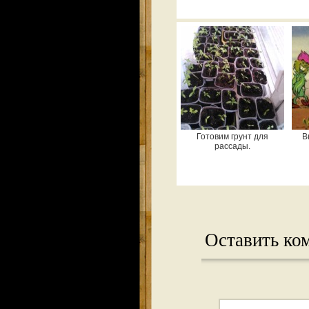
Готовим грунт для
В
рассады.
Оставить ко