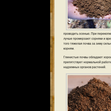
проводить осенью. При перекопк
лучше промерзают сорняки и вре
того тяжелая почва за зиму сильн
корням.
Глинистые почвы обладают хороше
препятствует нормальной работе
надземных органов растений.