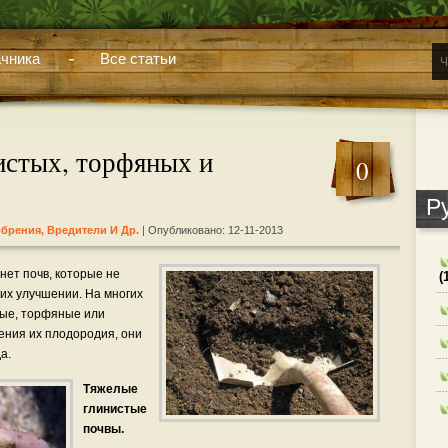
чника
Все статьи
истых, торфяных и
0
Р
обрения, Вредители И Др.
| Опубликовано: 12-11-2013
нет почв, которые не
(
их улучшении. На многих
тые, торфяные или
ения их плодородия, они
а.
Тяжелые
глинистые
почвы.