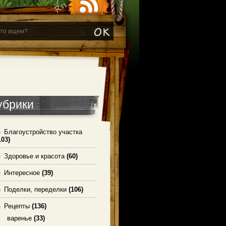
убрики
Благоустройство участка
103)
Здоровье и красота
(60)
Интересное
(39)
Поделки, переделки
(106)
Рецепты
(136)
варенье
(33)