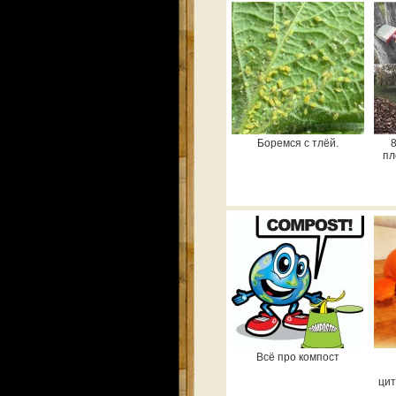
Боремся с тлёй.
8
пл
Всё про компост
цит