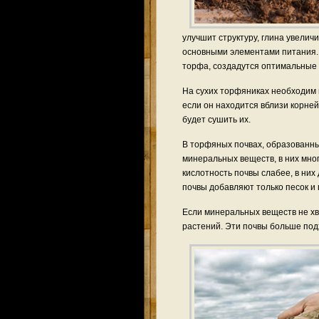
улучшит структуру, глина увелич
основными элементами питания. 
торфа, создадутся оптимальные 
На сухих торфяниках необходим п
если он находится вблизи корней
будет сушить их.
В торфяных почвах, образованны
минеральных веществ, в них мног
кислотность почвы слабее, в них
почвы добавляют только песок и 
Если минеральных веществ не хва
растений. Эти почвы больше под