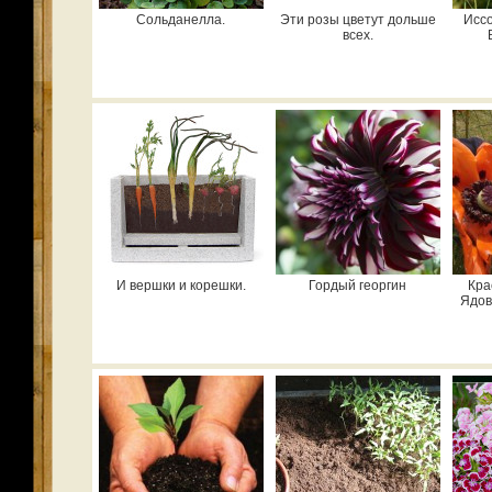
Сольданелла.
Эти розы цветут дольше
Исс
всех.
И вершки и корешки.
Гордый георгин
Кра
Ядов