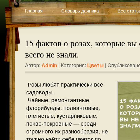
Главная
Словарь дачника
Все стать
15 фактов о розах, которые вы 
всего не знали.
Автор:
Admin
| Категория:
Цветы
| Опубликовано
Розы любят практически все
садоводы.
Чайные, ремонтантные,
флорибунды, полиантовые,
плетистые, кустарниковые,
почво-покровные — среди
огромного их разнообразия, не
трудно найти себе цветок по