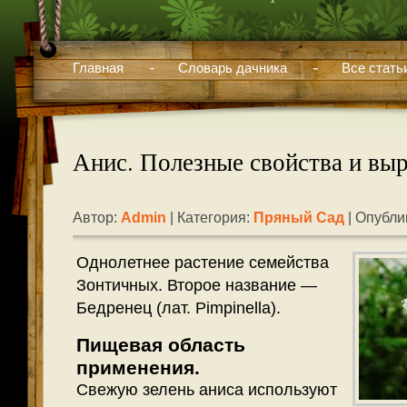
Главная
Словарь дачника
Все стать
Анис. Полезные свойства и вы
Автор:
Admin
| Категория:
Пряный Сад
| Опубли
Однолетнее растение семейства
Зонтичных. Второе название —
Бедренец (лат. Pimpinella).
Пищевая область
применения.
Свежую зелень аниса используют