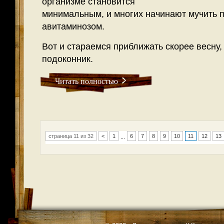
организме становится
минимальным, и многих начинают мучить 
авитаминозом.
Вот и стараемся приближать скорее весну
подоконник.
Читать полностью
страница 11 из 32
<
1
6
7
8
9
10
11
12
13
...