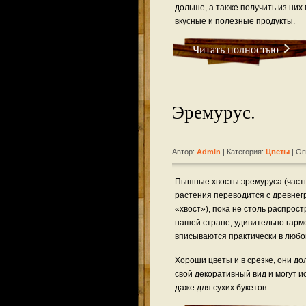
дольше, а также получить из них
вкусные и полезные продукты.
Читать полностью
Эремурус.
Автор:
Admin
| Категория:
Цветы
| Оп
Пышные хвосты эремуруса (част
растения переводится с древнегр
«хвост»), пока не столь распрост
нашей стране, удивительно гарм
вписываются практически в любо
Хороши цветы и в срезке, они до
свой декоративный вид и могут и
даже для сухих букетов.