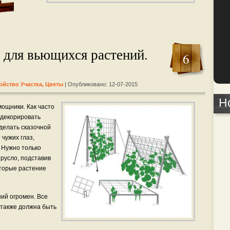
 для вьющихся растений.
6
ойство Участка
,
Цветы
| Опубликовано: 12-07-2015
Н
ощники. Как часто
адекорировать
делать сказочной
 чужих глаз,
. Нужно только
русло, подставив
оторые растение
ий огромен. Все
 также должна быть