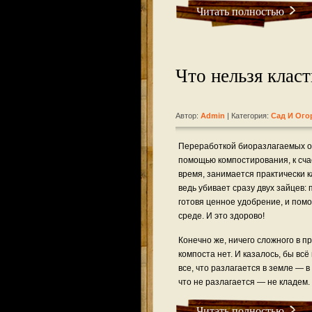
Читать полностью
Что нельзя класт
Автор:
Admin
| Категория:
Сад И Ого
Переработкой биоразлагаемых о
помощью компостирования, к сча
время, занимается практически 
ведь убивает сразу двух зайцев: 
готовя ценное удобрение, и пом
среде. И это здорово!
Конечно же, ничего сложного в п
компоста нет. И казалось, бы всё
все, что разлагается в земле — в
что не разлагается — не кладем.
Читать полностью