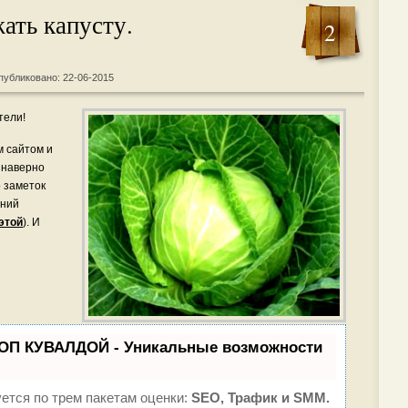
ать капусту.
2
публиковано: 22-06-2015
тели!
м сайтом и
 наверно
о заметок
ений
этой
). И
ТОП КУВАЛДОЙ - Уникальные возможности
ется по трем пакетам оценки:
SEO, Трафик и SMM.