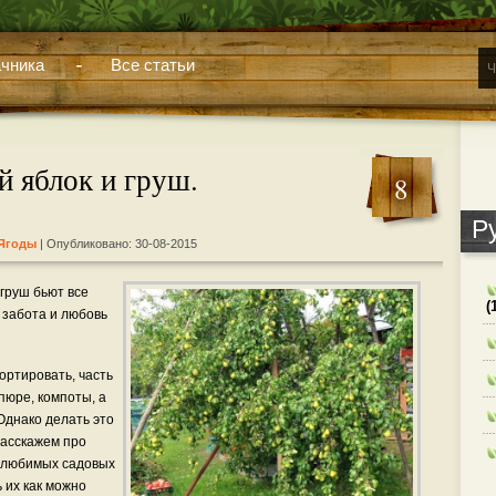
чника
Все статьи
 яблок и груш.
8
Р
 Ягоды
| Опубликовано: 30-08-2015
 груш бьют все
(
, забота и любовь
ортировать, часть
пюре, компоты, а
Однако делать это
расскажем про
 любимых садовых
 их как можно