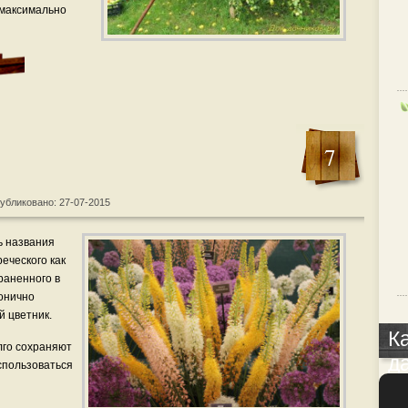
 максимально
7
убликовано: 27-07-2015
ь названия
еческого как
раненного в
онично
й цветник.
К
лго сохраняют
д
спользоваться