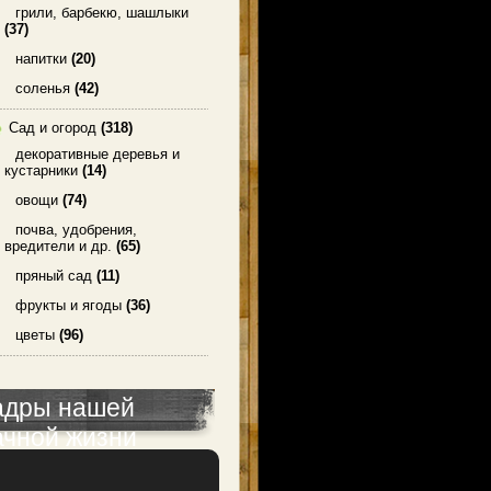
грили, барбекю, шашлыки
(37)
напитки
(20)
соленья
(42)
Сад и огород
(318)
декоративные деревья и
кустарники
(14)
овощи
(74)
почва, удобрения,
вредители и др.
(65)
пряный сад
(11)
фрукты и ягоды
(36)
цветы
(96)
адры нашей
ачной жизни