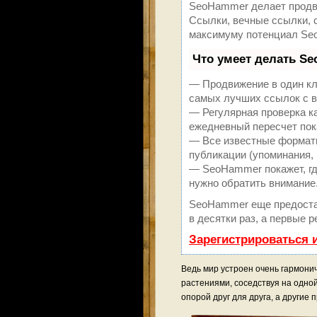
SeoHammer делает продви
Ссылки, вечные ссылки, с
максимуму потенциал Se
Что умеет делать S
— Продвижение в один кл
самых лучших ссылок с в
— Регулярная проверка к
ежедневный пересчет пок
— Все известные форматы
публикации (упоминания, 
— SeoHammer покажет, где
нужно обратить внимание
SeoHammer еще предоста
в десятки раз, а первые 
Зарегистрироваться 
Ведь мир устроен очень гармонич
растениями, соседствуя на одно
опорой друг для друга, а другие