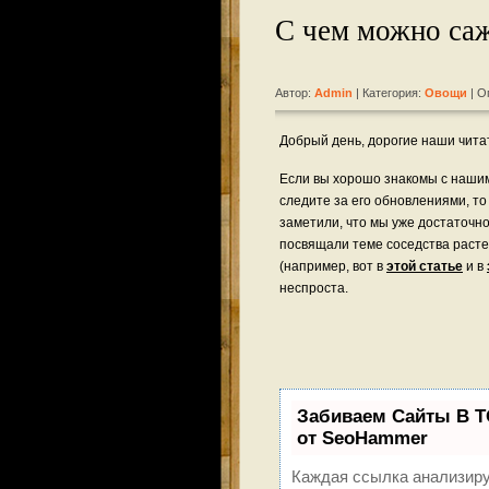
С чем можно саж
Автор:
Admin
| Категория:
Овощи
| О
Добрый день, дорогие наши чита
Если вы хорошо знакомы с наши
следите за его обновлениями, то
заметили, что мы уже достаточн
посвящали теме соседства раст
(например, вот в
этой статье
и в
неспроста.
Забиваем Сайты В 
от SeoHammer
Каждая ссылка анализиру