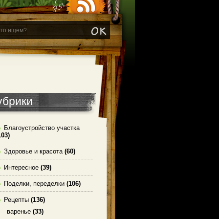
убрики
Благоустройство участка
103)
Здоровье и красота
(60)
Интересное
(39)
Поделки, переделки
(106)
Рецепты
(136)
варенье
(33)