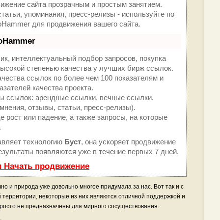
жение сайта прозрачным и простым занятием.
татьи, упоминания, пресс-релизы - используйте по
oHammer для продвижения вашего сайта.
eoHammer
ик, интеллектуальный подбор запросов, покупка
ысокой степенью качества у лучших бирж ссылок.
ачества ссылок по более чем 100 показателям и
азателей качества проекта.
 ссылок: арендные ссылки, вечные ссылки,
мнения, отзывы, статьи, пресс-релизы).
 рост или падение, а также запросы, на которые
.
вляет технологию
Буст
, она ускоряет продвижение
результаты появляются уже в течение первых 7 дней.
и Начать продвижение
но и природа уже довольно многое придумала за нас. Вот так и с
й территории, некоторые из них являются отличной поддержкой и
 просто не предназначены для мирного сосуществования.