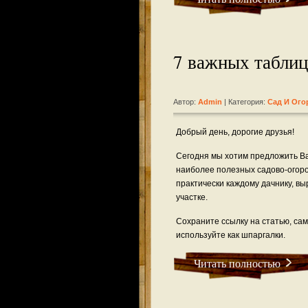
7 важных таблиц
Автор:
Admin
| Категория:
Сад И Ого
Добрый день, дорогие друзья!
Сегодня мы хотим предложить В
наиболее полезных садово-огоро
практически каждому дачнику, в
участке.
Сохраните ссылку на статью, сам
используйте как шпаргалки.
Читать полностью