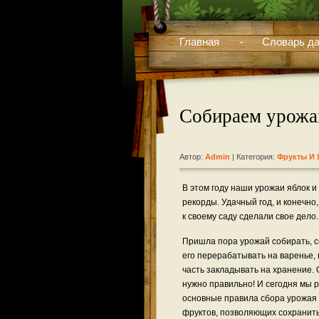
Главная
Словарь да
Собираем урожай
Автор:
Admin
| Категория:
Фрукты И
В этом году наши урожаи яблок и
рекорды. Удачный год, и конечно
к своему саду сделали свое дело.
Пришла пора урожай собирать, с
его перерабатывать на варенье, 
часть закладывать на хранение. 
нужно правильно! И сегодня мы 
основные правила сбора урожая
фруктов, позволяющих сохранить