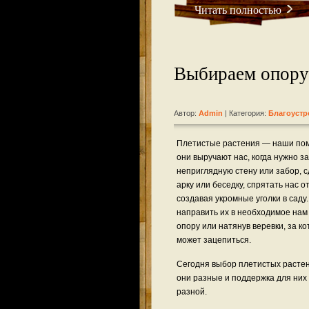
Читать полностью
Выбираем опору
Автор:
Admin
| Категория:
Благоустр
Плетистые растения — наши пом
они выручают нас, когда нужно з
неприглядную стену или забор, с
арку или беседку, спрятать нас от
создавая укромные уголки в саду
направить их в необходимое нам 
опору или натянув веревки, за к
может зацепиться.
Сегодня выбор плетистых растен
они разные и поддержка для них
разной.