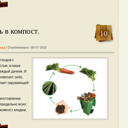
ь в компост.
10
род
| Опубликовано: 06-07-2015
тходов с
стью, в наше
каждый дачник. И
помогает себе,
огает окружающей
риготовлении
 предельно ясно:
 компост кладем,