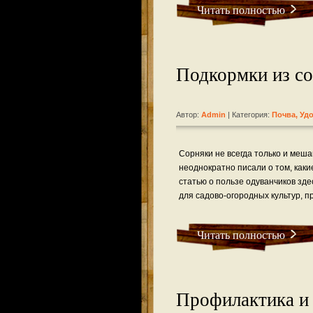
Читать полностью
Подкормки из со
Автор:
Admin
| Категория:
Почва, Уд
Сорняки не всегда только и меша
неоднократно писали о том, как
статью о пользе одуванчиков зд
для садово-огородных культур, п
Читать полностью
Профилактика и