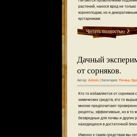
Питаются проволочники подзем
растений, нанося вред не только
корнеплодам, но и декоративным
кустарникам.
Читать полностью
Дачный эксперим
от сорняков.
Автор:
Admin
| Категория:
Почва, Уд
Кто то избавляется от сорняков
химических средств, кто то вырыв
многие предпочитают проверен
рецепты, эффективные, но в то 
безвредные для почвы и других 
находящихся в достаточной близ
Именно к таким средствам мы се