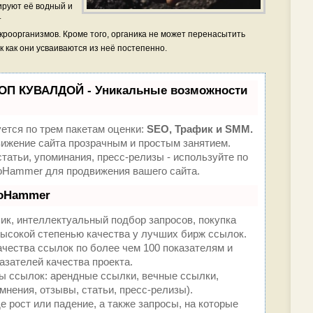
ируют её водный и
т
роорганизмов. Кроме того, органика не может перенасытить
 как они усваиваются из неё постепенно.
ТОП КУВАЛДОЙ - Уникальные возможности
ется по трем пакетам оценки:
SEO, Трафик и SMM.
жение сайта прозрачным и простым занятием.
татьи, упоминания, пресс-релизы - используйте по
oHammer для продвижения вашего сайта.
eoHammer
ик, интеллектуальный подбор запросов, покупка
ысокой степенью качества у лучших бирж ссылок.
ачества ссылок по более чем 100 показателям и
азателей качества проекта.
 ссылок: арендные ссылки, вечные ссылки,
мнения, отзывы, статьи, пресс-релизы).
 рост или падение, а также запросы, на которые