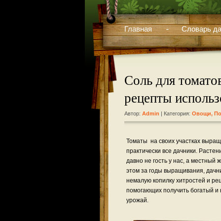
Главная
Словарь да
Соль для томатов
рецепты использ
Автор:
Admin
| Категория:
Овощи
,
По
Томаты на своих участках выра
практически все дачники. Растен
давно не гость у нас, а местный 
этом за годы выращивания, дачн
немалую копилку хитростей и ре
помогающих получить богатый и
урожай.