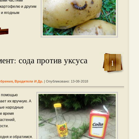
ными частями
 картофелю и другим
 и ягодным
ент: сода против уксуса
1
обрения, Вредители И Др.
| Опубликовано: 13-08-2018
 с помощью
ает их вручную. А
ные народные
же время
растений,
ости.
годня и обратимся.