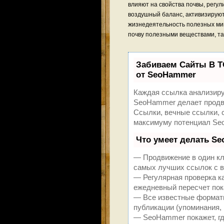
влияют на свойства почвы, регул
воздушный баланс, активизирую
жизнедеятельность полезных мик
почву полезными веществами, так
Забиваем Сайты В 
от SeoHammer
Каждая ссылка анализиру
SeoHammer делает продви
Ссылки, вечные ссылки, с
максимуму потенциал Se
Что умеет делать S
— Продвижение в один кл
самых лучших ссылок с в
— Регулярная проверка к
ежедневный пересчет пок
— Все известные форматы
публикации (упоминания, 
— SeoHammer покажет, где