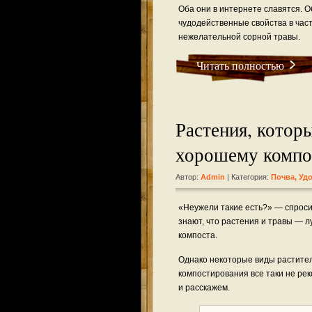
Оба они в интернете славятся. 
чудодейственные свойства в час
нежелательной сорной травы.
Читать полностью
Растения, которы
хорошему компо
Автор:
Admin
| Категория:
Почва, Уд
«Неужели такие есть?» — спроси
знают, что растения и травы — 
компоста.
Однако некоторые виды растите
компостирования все таки не ре
и расскажем.