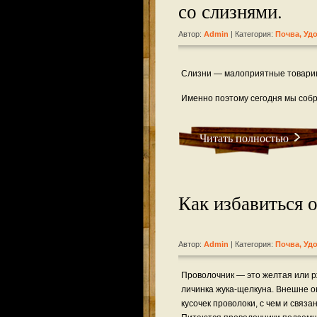
со слизнями.
Автор:
Admin
| Категория:
Почва, Уд
Слизни — малоприятные товарищи
Именно поэтому сегодня мы собр
Читать полностью
Как избавиться 
Автор:
Admin
| Категория:
Почва, Уд
Проволочник — это желтая или 
личинка жука-щелкуна. Внешне 
кусочек проволоки, с чем и связа