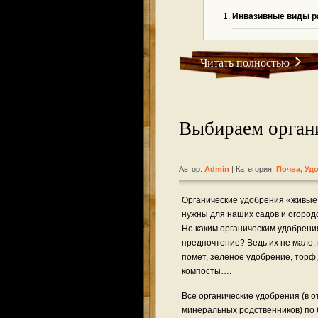
Инвазивные виды р
Читать полностью
Выбираем органи
Автор:
Admin
| Категория:
Почва, Уд
Органические удобрения «живые»
нужны для наших садов и огородо
Но каким органическим удобрени
предпочтение? Ведь их не мало: 
помет, зеленое удобрение, торф
компосты….
Все органические удобрения (в о
минеральных родственников) по