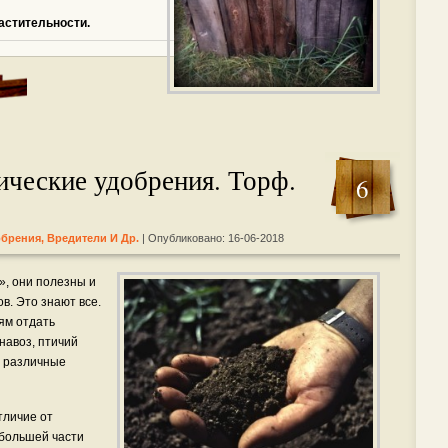
астительности.
ческие удобрения. Торф.
6
обрения, Вредители И Др.
| Опубликовано: 16-06-2018
, они полезны и
в. Это знают все.
ям отдать
навоз, птичий
, различные
тличие от
 большей части