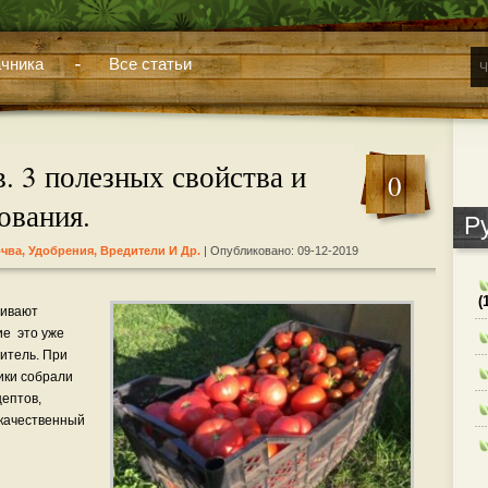
чника
Все статьи
. 3 полезных свойства и
0
ования.
Р
чва, Удобрения, Вредители И Др.
| Опубликовано: 09-12-2019
(
щивают
ие это уже
житель. При
ики собрали
цептов,
 качественный