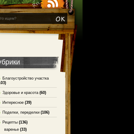
убрики
Благоустройство участка
103)
Здоровье и красота
(60)
Интересное
(39)
Поделки, переделки
(106)
Рецепты
(136)
варенье
(33)