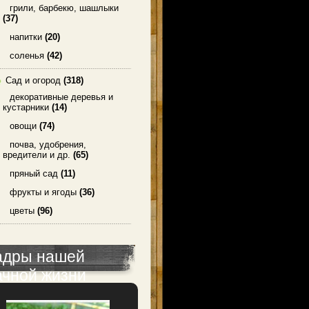
грили, барбекю, шашлыки
(37)
напитки
(20)
соленья
(42)
Сад и огород
(318)
декоративные деревья и
кустарники
(14)
овощи
(74)
почва, удобрения,
вредители и др.
(65)
пряный сад
(11)
фрукты и ягоды
(36)
цветы
(96)
адры нашей
ачной жизни