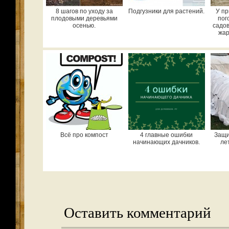
8 шагов по уходу за
Подгузники для растений.
У п
плодовыми деревьями
пог
осенью.
садо
жар
Всё про компост
4 главные ошибки
Защи
начинающих дачников.
ле
Оставить комментарий