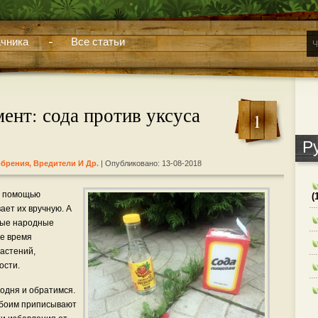
чника
Все статьи
ент: сода против уксуса
1
Р
обрения, Вредители И Др.
| Опубликовано: 13-08-2018
 с помощью
(
ает их вручную. А
ные народные
же время
растений,
ости.
годня и обратимся.
Обоим приписывают