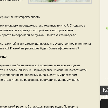
ти избавления от
перименте их эффективность.
ли площадку перед домом, выложенную плиткой. С годами, в
а появляться трава, от которой мы некоторое время
ь просто выдергивали её руками. Но вот как то надоело.
са, залитый в эти самые щели, оказать существенное влияние на
ить их? И какой из растворов будет более эффективным?
уть?
перимент мы бы не взялись. К сожалению, не все народные
аты в реальной жизни. Однако резкое изменение кислотности
нцентрированным щелочным либо кислотным раствором
о отразиться на растениях, растущих на данном участке.
К
д
вном такой рецепт: 5 ст.л. соды в литре воды. Повторять