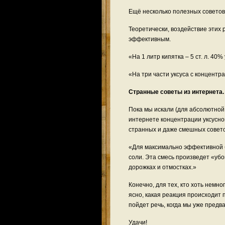
Ещё несколько полезных советов
Теоретически, воздействие этих
эффективным.
«На 1 литр кипятка – 5 ст. л. 40%
«На три части уксуса с концент
Странные советы из интернета.
Пока мы искали (для абсолютной
интернете концентрации уксусног
странных и даже смешных советов
«Для максимально эффективной б
соли. Эта смесь произведет «уб
дорожках и отмостках.»
Конечно, для тех, кто хоть немн
ясно, какая реакция происходит 
пойдет речь, когда мы уже пред
Удачи!