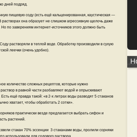
ко дней подряд.
ную пищевую соду (есть ещё кальценированная, каустическая —
 В растворах она образует не слишком агрессивную щелочь даже
 Но по заверениям интернет-источников этого должно быть
Соду растворяли в теплой воде. Обработку производили в сухую
кой леечки (очень удобно).
Н
ное количество сложных рецептов, которые нужно
раствор в равной части разбавляют водой и опрыскивают
Есть ещё правда такой: «в 2-х литрах воды разводят 5 стаканов
бычно хватает, чтобы обработать 2 сотки».
сорняков практически везде предлагается выбрать сифон и
асть растений.
звели стакан 70% эссенции 3 стаканами воды, пролили сорняки
 что использовали для содового раствора.