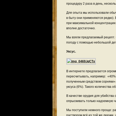
процедуру 2 раза в день, несколь
Для опыта мы использовали обыч
в быту они применяются редко).
при максимальной концентрации.
вполне достаточно.
Мы взяли предлагаемый рецепт. 
погоду с помощью небольшой детс
Уксус.
В интернете предлагается огром
пересчитывать, например: «40% 
полученным средством сорняки». 
уксуса (6%). Такого количества о
В качестве орудия для убийства 
опрыскивать только надземную ч
Мы поступили немного проще: ра
раствором всё из той же леечки,