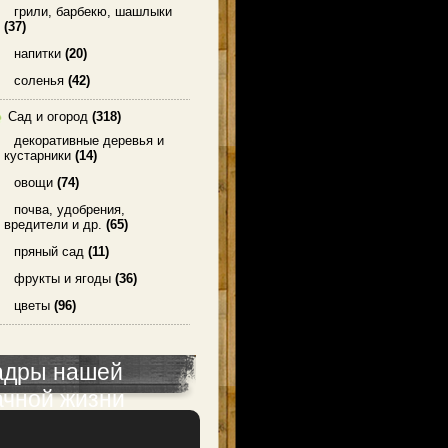
грили, барбекю, шашлыки
(37)
напитки
(20)
соленья
(42)
Сад и огород
(318)
декоративные деревья и
кустарники
(14)
овощи
(74)
почва, удобрения,
вредители и др.
(65)
пряный сад
(11)
фрукты и ягоды
(36)
цветы
(96)
адры нашей
ачной жизни