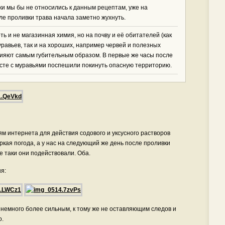
ки мы бы не относились к данным рецептам, уже на
е проливки трава начала заметно жухнуть.
ь и не магазинная химия, но на почву и её обитателей (как
уравьев, так и на хороших, например червей и полезных
лияют самым губительным образом. В первые же часы после
сте с муравьями поспешили покинуть опасную территорию.
ям интернета для действия содового и уксусного растворов
кая погода, а у нас на следующий же день после проливки
е таки они подействовали. Оба.
я:
 немного более сильным, к тому же не оставляющим следов и
о.