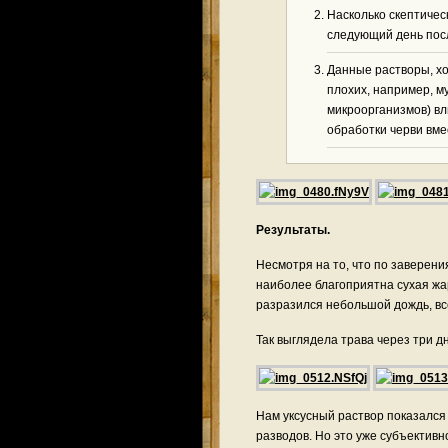
Насколько скептичес
следующий день посл
Данные растворы, хот
плохих, например, м
микроорганизмов) в
обработки черви вме
Результаты.
Несмотря на то, что по заверени
наиболее благоприятна сухая жар
разразился небольшой дождь, вс
Так выглядела трава через три дн
Нам уксусный раствор показался
разводов. Но это уже субъективн