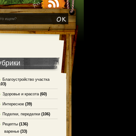
убрики
Благоустройство участка
103)
Здоровье и красота
(60)
Интересное
(39)
Поделки, переделки
(106)
Рецепты
(136)
варенье
(33)