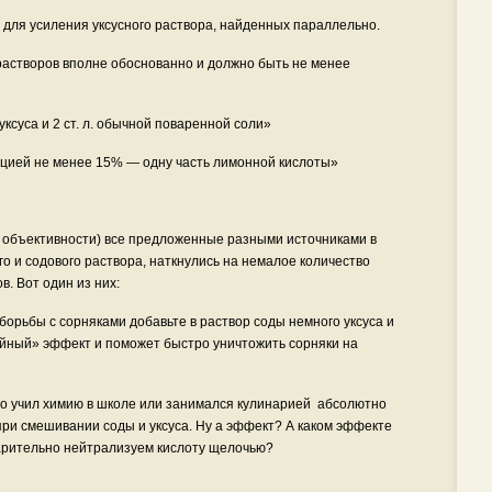
 для усиления уксусного раствора, найденных параллельно.
 растворов вполне обоснованно и должно быть не менее
 уксуса и 2 ст. л. обычной поваренной соли»
рацией не менее 15% — одну часть лимонной кислоты»
 объективности) все предложенные разными источниками в
о и содового раствора, наткнулись на немалое количество
. Вот один из них:
орьбы с сорняками добавьте в раствор соды немного уксуса и
ойный» эффект и поможет быстро уничтожить сорняки на
ого учил химию в школе или занимался кулинарией абсолютно
при смешивании соды и уксуса. Ну а эффект? А каком эффекте
варительно нейтрализуем кислоту щелочью?