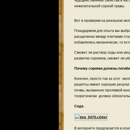
чудодейственные свойства в час
нежелательной сорной травы.
Вот и проверим на реальном экс
Плацдармом для опыта мы выбра
расщелинах между плитками стал
избавлялись механически, то ест
Сможет ли раствор соды или уксу
развитие сорняков, сможет ли уб
Почему сорняки должны погибн
Конечно, просто так за этот экс
рецепты имеют хорошие результ
почвы, вызванное проливкой ко
теоретически должно обязательн
Сода.
В интернете предлагается в осно