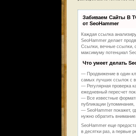
Забиваем Сайты В 
от SeoHammer
Каждая ссылка анализиру
SeoHammer делает продви
Ссылки, вечные ссылки, с
максимуму потенциал Se
Что умеет делать S
— Продвижение в один кл
самых лучших ссылок с в
— Регулярная проверка к
ежедневный пересчет пок
— Все известные форматы
публикации (упоминания, 
— SeoHammer покажет, где
нужно обратить внимание
SeoHammer еще предоста
в десятки раз, а первые 