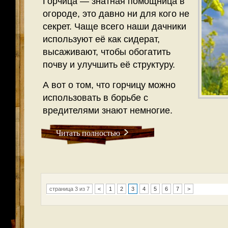
Горчица — знатная помощница в
огороде, это давно ни для кого не
секрет. Чаще всего наши дачники
используют её как сидерат,
высаживают, чтобы обогатить
почву и улучшить её структуру.
А вот о том, что горчицу можно
использовать в борьбе с
вредителями знают немногие.
Читать полностью
страница 3 из 7
<
1
2
3
4
5
6
7
>