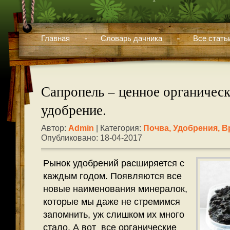
Главная
Словарь дачника
Все стать
Сапропель – ценное органичес
удобрение.
Автор:
Admin
| Категория:
Почва, Удобрения, В
Опубликовано: 18-04-2017
Рынок удобрений расширяется с
каждым годом. Появляются все
новые наименования минералок,
которые мы даже не стремимся
запомнить, уж слишком их много
стало. А вот все органические