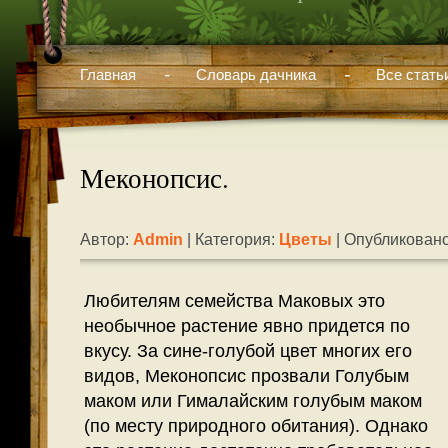
Главная
Словарь дачника
Все стать
Меконопсис.
Автор:
Admin
| Категория:
Цветы
| Опубликовано
Любителям семейства Маковых это
необычное растение явно придется по
вкусу. За сине-голубой цвет многих его
видов, Меконопсис прозвали Голубым
маком или Гималайским голубым маком
(по месту природного обитания). Однако