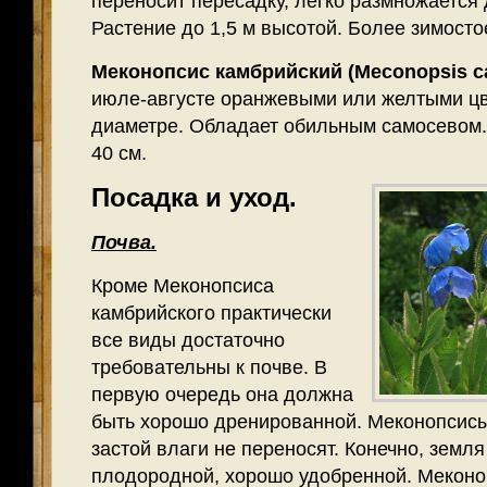
переносит пересадку, легко размножается
Растение до 1,5 м высотой. Более зимосто
Меконопсис камбрийский (Meconopsis c
июле-августе оранжевыми или желтыми цве
диаметре. Обладает обильным самосевом. 
40 см.
Посадка и уход.
Почва.
Кроме Меконопсиса
камбрийского практически
все виды достаточно
требовательны к почве. В
первую очередь она должна
быть хорошо дренированной. Меконопсисы 
застой влаги не переносят. Конечно, земл
плодородной, хорошо удобренной. Меконо