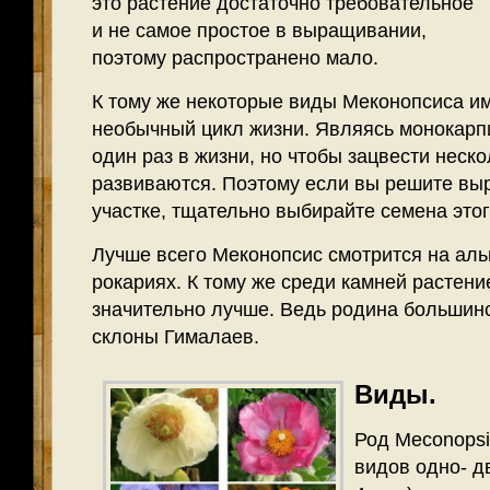
это растение достаточно требовательное
и не самое простое в выращивании,
поэтому распространено мало.
К тому же некоторые виды Меконопсиса и
необычный цикл жизни. Являясь монокарпи
один раз в жизни, но чтобы зацвести неско
развиваются. Поэтому если вы решите вы
участке, тщательно выбирайте семена этог
Лучше всего Меконопсис смотрится на альп
рокариях. К тому же среди камней растени
значительно лучше. Ведь родина большин
склоны Гималаев.
Виды.
Род Meconopsi
видов одно- дв