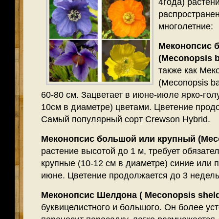
4года) растени
распространен
многолетние:
Меконопсис 
(Meconopsis be
также как Мек
(Meconopsis ba
60-80 см. Зацветает в июне-июле ярко-го
10см в диаметре) цветами. Цветение прод
Самый популярный сорт Сrewson Hybrid.
Меконопсис большой или крупный (Meco
растение высотой до 1 м, требует обязате
крупные (10-12 см в диаметре) синие или 
июне. Цветение продолжается до 3 недель
Меконопсис Шелдона ( Meconopsis sheld
буквицелистного и большого. Он более уст