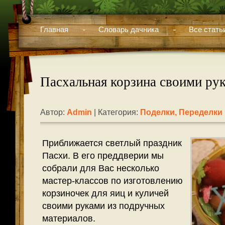
Главная
Словарь дачника
Все стать
Пасхальная корзина своими ру
Автор:
Admin
| Категория:
Поделки, Переделки
Приближается светлый праздник
Пасхи. В его преддверии мы
собрали для Вас несколько
мастер-классов по изготовлению
корзиночек для яиц и куличей
своими руками из подручных
материалов.