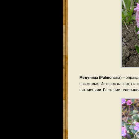
Медуница (Pulmonaria)
– оправд
насекомых. Интересны сорта с н
пятнистыми. Растение теневыно