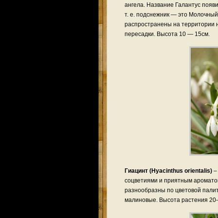
ангела. Название Галантус появил
т. е. подснежник — это Молочны
распространены на территории н
пересадки. Высота 10 — 15см.
Гиацинт (Hyacinthus orientalis)
–
соцветиями и приятным ароматом
разнообразны по цветовой палит
малиновые. Высота растения 20- 