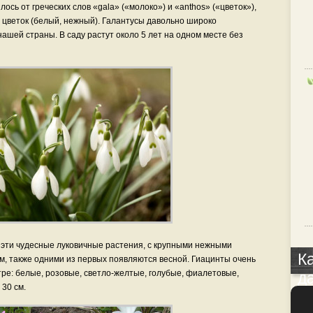
ось от греческих слов «gala» («молоко») и «anthos» («цветок»),
й цветок (белый, нежный). Галантусы давольно широко
ашей страны. В саду растут около 5 лет на одном месте без
 эти чудесные луковичные растения, с крупными нежными
К
, также одними из первых появляются весной. Гиацинты очень
ре: белые, розовые, светло-желтые, голубые, фиалетовые,
д
30 см.