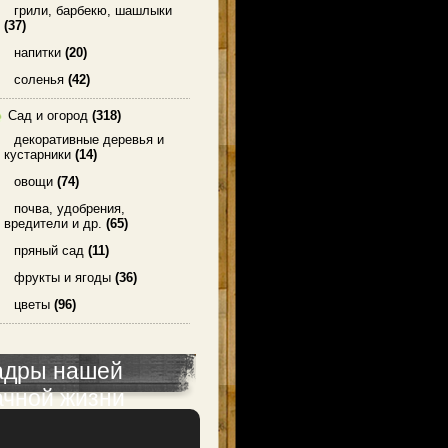
грили, барбекю, шашлыки
(37)
напитки
(20)
соленья
(42)
Сад и огород
(318)
декоративные деревья и
кустарники
(14)
овощи
(74)
почва, удобрения,
вредители и др.
(65)
пряный сад
(11)
фрукты и ягоды
(36)
цветы
(96)
адры нашей
ачной жизни