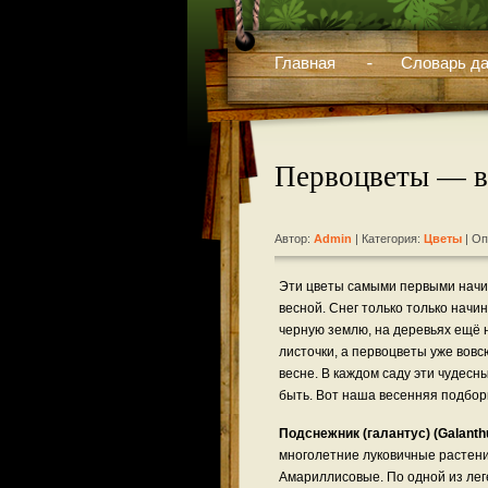
Главная
Словарь да
Первоцветы — в
Автор:
Admin
| Категория:
Цветы
| Оп
Эти цветы самыми первыми начи
весной. Снег только только начин
черную землю, на деревьях ещё 
листочки, а первоцветы уже вов
весне. В каждом саду эти чудес
быть. Вот наша весенняя подбор
Подснежник (галантус) (Galanth
многолетние луковичные растен
Амариллисовые. По одной из лег