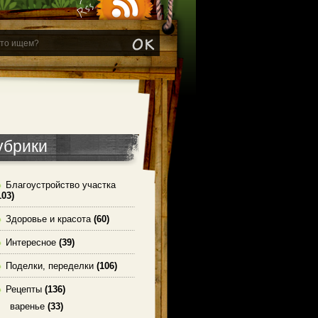
убрики
Благоустройство участка
103)
Здоровье и красота
(60)
Интересное
(39)
Поделки, переделки
(106)
Рецепты
(136)
варенье
(33)