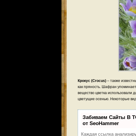
Крокус (Crocus)
– также известн
как пряность. Шафран упоминает
вещество цветка использовали д
цветущие осенью. Некоторые вид
Забиваем Сайты В 
от SeoHammer
Каждая ссылка анализиру