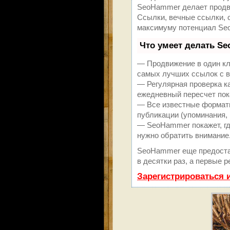
SeoHammer делает продви
Ссылки, вечные ссылки, с
максимуму потенциал Se
Что умеет делать S
— Продвижение в один кл
самых лучших ссылок с в
— Регулярная проверка к
ежедневный пересчет пок
— Все известные форматы
публикации (упоминания, 
— SeoHammer покажет, где
нужно обратить внимание
SeoHammer еще предоста
в десятки раз, а первые 
Зарегистрироваться 