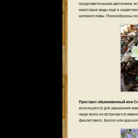
продолжительным цветением, кот
некоторые виды ещё и зацветают
неприхотливы. Разнообразны по
Прострел
обыкновенный или
Со
используется для украшения кам
чаще всего он встречается именн
фиолетового, белого или красного