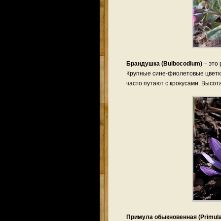
Брандушк
а
(Bulbocodium)
– это 
Крупные сине-фиолетовые цветки
часто путают с крокусами. Высот
Примула обыкновенная (Primula 