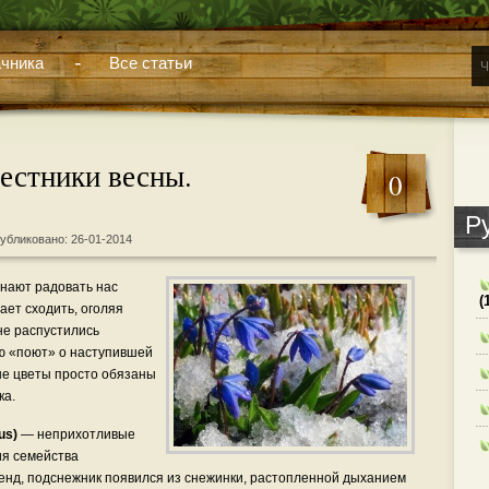
чника
Все статьи
естники весны.
0
Р
убликовано: 26-01-2014
нают радовать нас
(
ает сходить, оголяя
не распустились
сю «поют» о наступившей
ные цветы просто обязаны
ка.
us)
— неприхотливые
ия семейства
енд, подснежник появился из снежинки, растопленной дыханием