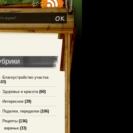
убрики
Благоустройство участка
103)
Здоровье и красота
(60)
Интересное
(39)
Поделки, переделки
(106)
Рецепты
(136)
варенье
(33)