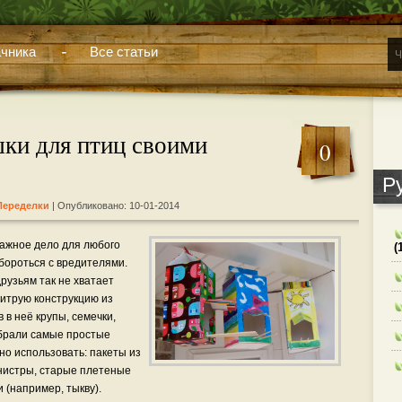
чника
Все статьи
ки для птиц своими
0
Р
Переделки
| Опубликовано: 10-01-2014
ажное дело для любого
(
бороться с вредителями.
узьям так не хватает
хитрую конструкцию из
в неё крупы, семечки,
брали самые простые
но использовать: пакеты из
анистры, старые плетеные
 (например, тыкву).