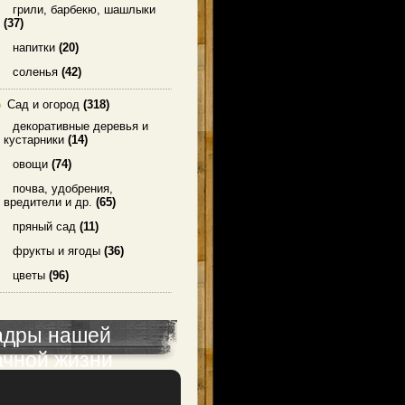
грили, барбекю, шашлыки
(37)
напитки
(20)
соленья
(42)
Сад и огород
(318)
декоративные деревья и
кустарники
(14)
овощи
(74)
почва, удобрения,
вредители и др.
(65)
пряный сад
(11)
фрукты и ягоды
(36)
цветы
(96)
адры нашей
ачной жизни