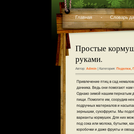
Главная
Словарь да
Простые кормуш
руками.
Автор:
Admin
| Категория:
Поделки, 
Привлечение птиц в сад немалов
дачника. Ведь они помогают нам 
Однако зимой нашим пернатым др
пищи. Помогите им, соорудив не
подручных материалов и насыпав 
зернышки, сухофрукты. Мы подо
варианты кормушек.
Для них мож
под сока или молока, бутылки, к
коробочки и даже фрукты и овощи