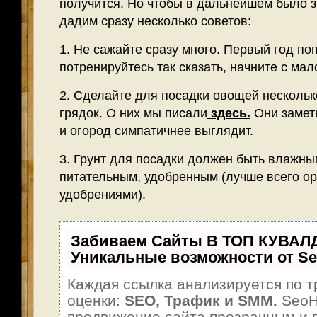
получится. Но чтобы в дальнейшем было з
дадим сразу несколько советов:
1. Не сажайте сразу много. Первый год по
потренируйтесь так сказать, начните с мал
2. Сделайте для посадки овощей несколь
грядок. О них мы писали
здесь.
Они заметн
и огород симпатичнее выглядит.
3. Грунт для посадки должен быть влажны
питательным, удобренным (лучше всего о
удобрениями).
Забиваем Сайты В ТОП КУВАЛ
Уникальные возможности от S
Каждая ссылка анализируется по т
оценки:
SEO, Трафик и SMM.
SeoH
продвижение сайта прозрачным и 