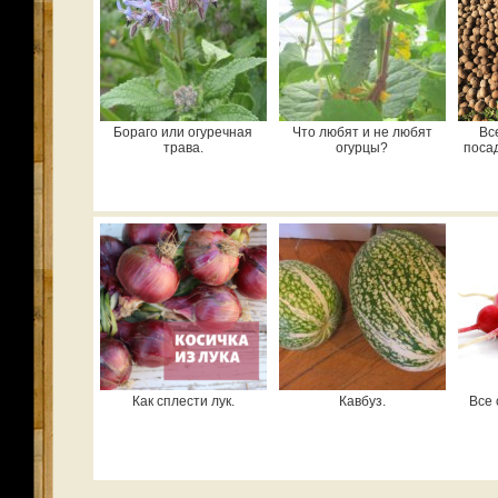
Бораго или огуречная
Что любят и не любят
Вс
трава.
огурцы?
поса
Как сплести лук.
Кавбуз.
Все 