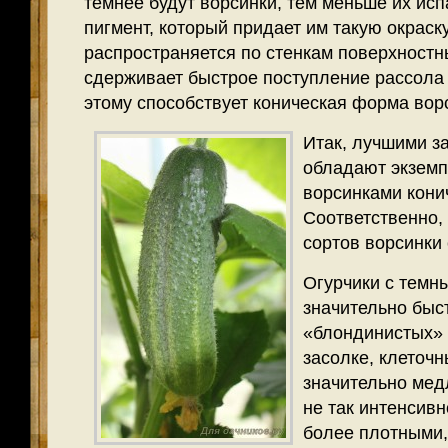
темнее будут ворсинки, тем меньше их ис
пигмент, который придает им такую окраск
распространяется по стенкам поверхностн
сдерживает быстрое поступление рассола 
этому способствует коническая форма вор
Итак, лучшими з
обладают экзем
ворсинками кони
Соответственно,
сортов ворсинки
Огурчики с темн
значительно быс
«блондинистых» 
засолке, клеточн
значительно мед
не так интенсивн
более плотными,