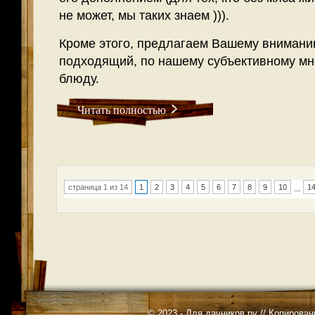
не может, мы таких знаем ))).
Кроме этого, предлагаем Вашему внимани
подходящий, по нашему субъективному мн
блюду.
Читать полностью
страница 1 из 14
1
2
3
4
5
6
7
8
9
10
1
...
© 2023 -
Для дачников.ру
// Копирован