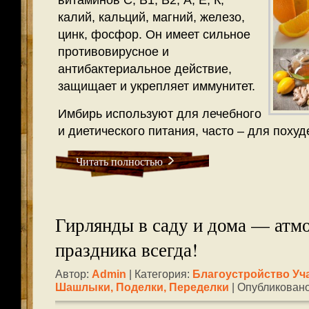
витаминов С, В1, В2, А, Е, К,
калий, кальций, магний, железо,
цинк, фосфор. Он имеет сильное
противовирусное и
антибактериальное действие,
защищает и укрепляет иммунитет.
Имбирь используют для лечебного
и диетического питания, часто – для похуд
Читать полностью
Гирлянды в саду и дома — атм
праздника всегда!
Автор:
Admin
| Категория:
Благоустройство Уч
Шашлыки
,
Поделки, Переделки
| Опубликовано