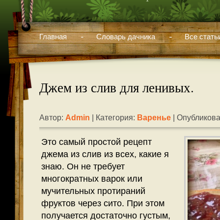
Главная
Словарь дачника
Все стать
Джем из слив для ленивых.
Автор:
Admin
| Категория:
Варенье
| Опубликова
Это самый простой рецепт
джема из слив из всех, какие я
знаю. Он не требует
многократных варок или
мучительных протираний
фруктов через сито. При этом
получается достаточно густым,