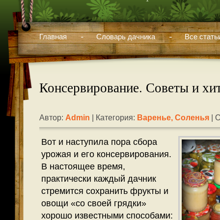
Главная
Словарь дачника
Все стать
Консервирование. Советы и хи
Автор:
Admin
| Категория:
Варенье
,
Соленья
| 
Вот и наступила пора сбора
урожая и его консервирования.
В настоящее время,
практически каждый дачник
стремится сохранить фрукты и
овощи «со своей грядки»
хорошо известными способами: