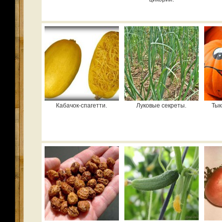
Кабачок-спагетти.
Луковые секреты.
Тык