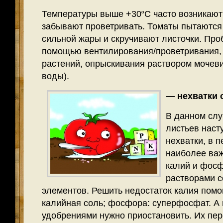
Температуры выше +30
º
С часто возникают
забывают проветривать. Томаты пытаются 
сильной жары и скручивают листочки. Про
помощью вентилирования/проветривания,
растений, опрыскивания раствором мочевин
воды).
— нехватки 
В данном слу
листьев наст
нехватки, в 
наиболее важ
калий и фосф
растворами 
элементов. Решить недостаток калия помог
калийная соль; фосфора: суперфосфат. А
удобрениями нужно приостановить. Их пер