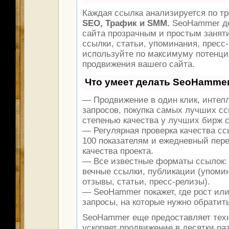
Каждая ссылка анализируется по тр
SEO, Трафик и SMM.
SeoHammer де
сайта прозрачным и простым занят
ссылки, статьи, упоминания, пресс-
используйте по максимуму потенц
продвижения вашего сайта.
Что умеет делать SeoHamme
— Продвижение в один клик, интел
запросов, покупка самых лучших сс
степенью качества у лучших бирж 
— Регулярная проверка качества сс
100 показателям и ежедневный пере
качества проекта.
— Все известные форматы ссылок:
вечные ссылки, публикации (упомин
отзывы, статьи, пресс-релизы).
— SeoHammer покажет, где рост или
запросы, на которые нужно обратит
SeoHammer еще предоставляет те
ускоряет продвижение в десятки раз