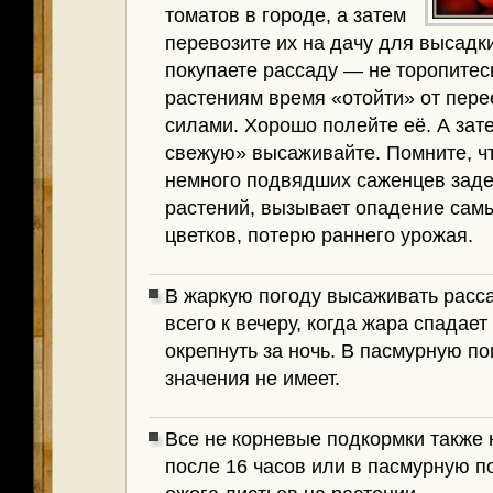
томатов в городе, а затем
перевозите их на дачу для высадки
покупаете рассаду — не торопитес
растениям время «отойти» от пере
силами. Хорошо полейте её. А зат
свежую» высаживайте. Помните, ч
немного подвядших саженцев заде
растений, вызывает опадение сам
цветков, потерю раннего урожая.
В жаркую погоду высаживать расс
всего к вечеру, когда жара спадает
окрепнуть за ночь. В пасмурную п
значения не имеет.
Все не корневые подкормки также
после 16 часов или в пасмурную п