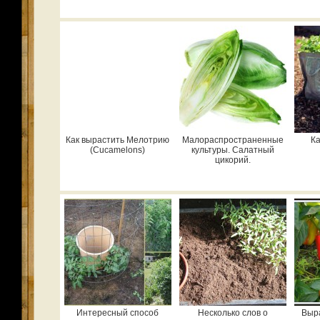
Как вырастить Мелотрию
Малораспространенные
Ка
(Cucamelons)
культуры. Салатный
цикорий.
Интересный способ
Несколько слов о
Выр