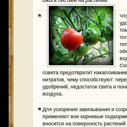
ожога листьев на растении.
Чт
уд
то
то
те
об
во
Со
совета предотвратит накапливание
нитратов, чему способствуют: пер
удобрений, недостаток света и по
воздуха.
Для ускорения завязывания и соз
применяют вне корневые подкормки
вносится на поверхность растени