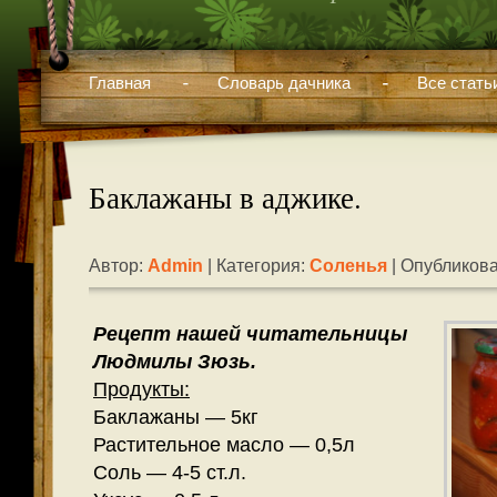
Главная
Словарь дачника
Все стать
Баклажаны в аджике.
Автор:
Admin
| Категория:
Соленья
| Опубликова
Рецепт нашей читательницы
Людмилы Зюзь.
Продукты:
Баклажаны — 5кг
Растительное масло — 0,5л
Соль — 4-5 ст.л.